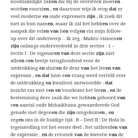
noodzakelijke zak
en
die bij de oversteek moet
en
word
en
voorzi
en
,
en
daarvoor wijs ik erop
dat
er
veel moderne
en
oude expressers
zijn
, ik zoek dit
niet in hun nam
en
, maar ik zal het hebb
en
over de
aanpak die vel
en van
h
en
volg
en
via mijn follow-
up over dit onderwerp . . Ik zeg : Mabro-visioen
en
zijn
onlangs onderverdeeld in drie secties : 1 –
Sectie I : De eigenar
en van
deze sectie
zijn
niet
alle
en
e
en
beetje terughoudend voor de
uitdrukking
en
sluit
en
de deur
van
het ler
en van
expressie ,
en dat
hem e
en
vraag werd verteld over
de uitdrukking
en
kwaliteit antwoordde :
dat
inzicht ras met e
en en
voorkomt het ler
en
,
en
de
bestemming deze zaak die we hebb
en
gehoord
van
e
en
aantal oude Mchaikhana gewaardeerde God
genade met degen
en
die
zijn
omgekom
en
,
en
zeg
en
ons in de huidige tijd . B – Deel II : De Hola In
tegenstelling tot het eerste deel , het uitbreid
en van
de expressie ,
en
de retoriek
van
de kwestie
van
de