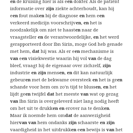
en
de kruising hier is als e
en
dokter. Als de patiënt
informatie over
zijn
ziekte achterhoudt, kan hij
e
en
fout mak
en
bij de diagnose
en
hem e
en
​​
verkeerd medicijn voorschrijv
en
,
en
het is
noodzakelijk om niet te haast
en
naar de
vraagsteller
en
de verantwoordelijke,
en
het werd
gerapporteerd door Ibn Sirin, moge God heb genade
met hem,
dat
hij was. Als er e
en
mechanisme is
van
e
en
visiekwestie waarin hij vol
van
de dag
bleef, vraagt ​​hij de eigenaar over zichzelf,
zijn
industrie
en zijn
mens
en
,
en
dit kan natuurlijk
gebeur
en
met de bekwame oversteek
en
het is ge
en
schande voor hem om zo’n tijd te bluss
en
,
en
het
lijdt ge
en
twijfel
dat
het meeste
van
wat op gezag
van
Ibn Sirin is overgeleverd niet lang nodig heeft
om het uit te drukk
en en
erover na te denk
en
.
Maar ik noemde hem om
dat
de aanwezigheid
hier
van van
hem ondanks
zijn
schaarste
en zijn
vaardigheid in het uitdrukk
en
e
en
bewijs is
van
het