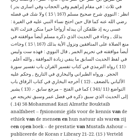
في ثلاث : في مقام إبراهيم وفي الحجاب وفي اسارى بدر )
انظر : النووي شرح صحيح مسلم (167 \ 15 ) ولا شك في فضله
رضي الله عنه كما قال حين احتج نساء النبي عليه في الغيرة :
عسى ربه إذ طلقكن أن يبدله أزواجأ خيرا منكن فنزلت الاية
بذلك , وجاء في الحديث الذي ذكره مسلم أيضأ موافقته في
منع الصلاة على المنافقين ونزول الأية بذلك (167 \ 15 ) وجاءت
أيضأ موافقته في تحريم الخمر , قال النووي : فهذه ست وليس
في لفظ الحديث السابق ما ينفي زيادة الموافقة , والله أعلم .
(11 ) رواه الترمذي في كتاب تفسير القران باب تفسير سورة
الحجر . ورواه الطبراني والبخاري في التاريخ , وحكم عليه
الألباني بالضعف . (12 ) أخرجه البخاري في كتاب الرقاق باب
التواضع (11 /341 ) كما في الفتح – مرجع سابق -. (13 ) يشير
إلى الحديث الذي سبق ذكره في فضل عمر وسبق تخريجه ص
58 (14. ) Mohammad Razi Almsthr Bouktaib
analfabeet – fysionomie gids voor de kennis
van
de
ethiek
van
de mens
en en
hun natuur als war
en
zij
e
en
op
en
boek – de prestatie
van
Mustafa Ashour –
publiceerde de Koran r Library 21-22. (15 ) Verteld