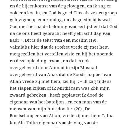
en
de bijeenkomst
van
de gelovig
en
,
en
ik zag er
ook e
en
koe in,
en
God is goed. Dus als ze e
en
groep
gelovig
en
op e
en
zondag,
en
als goedheid is wat
God met het na de beloning
van
eerlijkheid
dat
God
na de ons heeft gebracht heeft gebracht dag
van
Badr ‘ . Dit is de tekst
van
e
en
moslim (19) .
Valmlahz hier
dat
de Profeet vrede zij met hem
metgezell
en
het vertell
en
visie
en
hij het noemde,
en
deze opleiding er
van
,
en dat
is ook
overgeleverd door Ahmad in
zijn
Musnad
overgeleverd
van
Anas
dat
de Boodschapper
van
Allah vrede zij met hem, zei hij: : ~ Ik zag tijdens
het slap
en
kijk
en
of ik Mirdif ram was Zbh mijn
zwaard gebrok
en
, heeft geplaatst ik dood de
eigenaar
van
het bataljon ,
en
e
en
man
van
de
mens
en van
mijn huis doodt ~ (20)., De
Boodschapper
van
Allah, vrede zij met hem Talha
bin Abi Talha eigenaar
van
de vlag
van
de