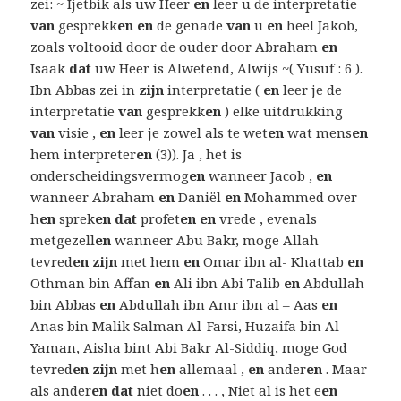
zei: ~ Ijetbik als uw Heer
en
leer u de interpretatie
van
gesprekk
en en
de genade
van
u
en
heel Jakob,
zoals voltooid door de ouder door Abraham
en
Isaak
dat
uw Heer is Alwetend, Alwijs ~( Yusuf : 6 ).
Ibn Abbas zei in
zijn
interpretatie (
en
leer je de
interpretatie
van
gesprekk
en
) elke uitdrukking
van
visie ,
en
leer je zowel als te wet
en
wat mens
en
hem interpreter
en
(3)). Ja , het is
onderscheidingsvermog
en
wanneer Jacob ,
en
wanneer Abraham
en
Daniël
en
Mohammed over
h
en
sprek
en dat
profet
en en
vrede , evenals
metgezell
en
wanneer Abu Bakr, moge Allah
tevred
en zijn
met hem
en
Omar ibn al- Khattab
en
Othman bin Affan
en
Ali ibn Abi Talib
en
Abdullah
bin Abbas
en
Abdullah ibn Amr ibn al – Aas
en
Anas bin Malik Salman Al-Farsi, Huzaifa bin Al-
Yaman, Aisha bint Abi Bakr Al-Siddiq, moge God
tevred
en zijn
met h
en
allemaal ,
en
ander
en
. Maar
als ander
en dat
niet do
en
. . . , Niet al is het e
en