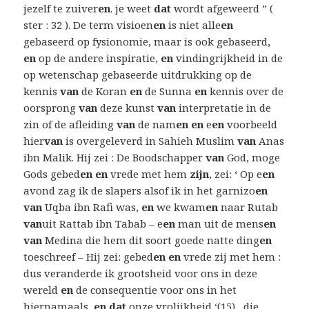
jezelf te zuiver
en
. je weet
dat
wordt afgeweerd ” (
ster : 32 ). De term visioen
en
is niet alle
en
gebaseerd op fysionomie, maar is ook gebaseerd,
en
op de andere inspiratie,
en
vindingrijkheid in de
op wetenschap gebaseerde uitdrukking op de
kennis
van
de Koran
en
de Sunna
en
kennis over de
oorsprong
van
deze kunst
van
interpretatie in de
zin of de afleiding
van
de nam
en en
e
en
voorbeeld
hier
van
is overgeleverd in Sahieh Muslim
van
Anas
ibn Malik. Hij zei : De Boodschapper
van
God, moge
Gods gebed
en en
vrede met hem
zijn
, zei: ‘ Op e
en
avond zag ik de slapers alsof ik in het garnizo
en
van
Uqba ibn Rafi was,
en
we kwam
en
naar Rutab
van
uit Rattab ibn Tabab – e
en
man uit de mens
en
van
Medina die hem dit soort goede natte ding
en
toeschreef – Hij zei: gebed
en en
vrede zij met hem :
dus veranderde ik grootsheid voor ons in deze
wereld
en
de consequentie voor ons in het
hiernamaals,
en dat
onze vrolijkheid ‘(15) , die