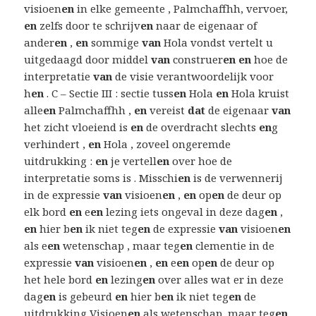
visioen
en
in elke gemeente , Palmchaffhh, vervoer,
en
zelfs door te schrijv
en
naar de eigenaar of
ander
en
,
en
sommige
van
Hola vondst vertelt u
uitgedaagd door middel
van
construer
en en
hoe de
interpretatie
van
de visie verantwoordelijk voor
h
en
. C – Sectie III : sectie tuss
en
Hola
en
Hola kruist
alle
en
Palmchaffhh ,
en
vereist
dat
de eigenaar
van
het zicht vloeiend is
en
de overdracht slechts
en
g
verhindert ,
en
Hola , zoveel ongeremde
uitdrukking :
en
je vertell
en
over hoe de
interpretatie soms is . Misschi
en
is de verwennerij
in de expressie
van
visioen
en
,
en
op
en
de deur op
elk bord
en
e
en
lezing iets ongeval in deze dag
en
,
en
hier b
en
ik niet teg
en
de expressie
van
visioen
en
als e
en
wetenschap , maar teg
en
clementie in de
expressie
van
visioen
en
,
en
e
en
op
en
de deur op
het hele bord
en
lezing
en
over alles wat er in deze
dag
en
is gebeurd
en
hier b
en
ik niet teg
en
de
uitdrukking Visioen
en
als wetenschap, maar teg
en