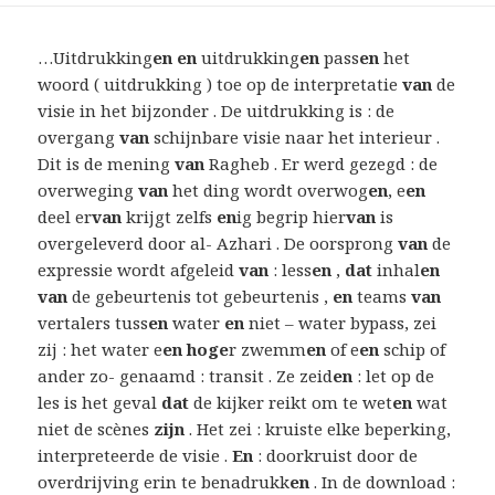
…Uitdrukking
en en
uitdrukking
en
pass
en
het
woord ( uitdrukking ) toe op de interpretatie
van
de
visie in het bijzonder . De uitdrukking is : de
overgang
van
schijnbare visie naar het interieur .
Dit is de mening
van
Ragheb . Er werd gezegd : de
overweging
van
het ding wordt overwog
en
, e
en
deel er
van
krijgt zelfs
en
ig begrip hier
van
is
overgeleverd door al- Azhari . De oorsprong
van
de
expressie wordt afgeleid
van
: less
en
,
dat
inhal
en
van
de gebeurtenis tot gebeurtenis ,
en
teams
van
vertalers tuss
en
water
en
niet – water bypass, zei
zij : het water e
en hoge
r zwemm
en
of e
en
schip of
ander zo- genaamd : transit . Ze zeid
en
: let op de
les is het geval
dat
de kijker reikt om te wet
en
wat
niet de scènes
zijn
. Het zei : kruiste elke beperking,
interpreteerde de visie .
En
: doorkruist door de
overdrijving erin te benadrukk
en
. In de download :