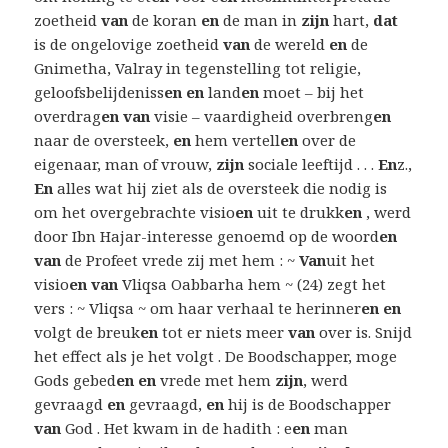
zoetheid
van
de koran
en
de man in
zijn
hart,
dat
is de ongelovige zoetheid
van
de wereld
en
de
Gnimetha, Valray in tegenstelling tot religie,
geloofsbelijdeniss
en en
land
en
moet – bij het
overdrag
en van
visie – vaardigheid overbreng
en
naar de oversteek,
en
hem vertell
en
over de
eigenaar, man of vrouw,
zijn
sociale leeftijd . . .
En
z.,
En
alles wat hij ziet als de oversteek die nodig is
om het overgebrachte visio
en
uit te drukk
en
, werd
door Ibn Hajar-interesse genoemd op de woord
en
van
de Profeet vrede zij met hem : ~
Van
uit het
visio
en van
Vliqsa Oabbarha hem ~ (24) zegt het
vers : ~ Vliqsa ~ om haar verhaal te herinner
en en
volgt de breuk
en
tot er niets meer
van
over is. Snijd
het effect als je het volgt . De Boodschapper, moge
Gods gebed
en en
vrede met hem
zijn
, werd
gevraagd
en
gevraagd,
en
hij is de Boodschapper
van
God . Het kwam in de hadith : e
en
man