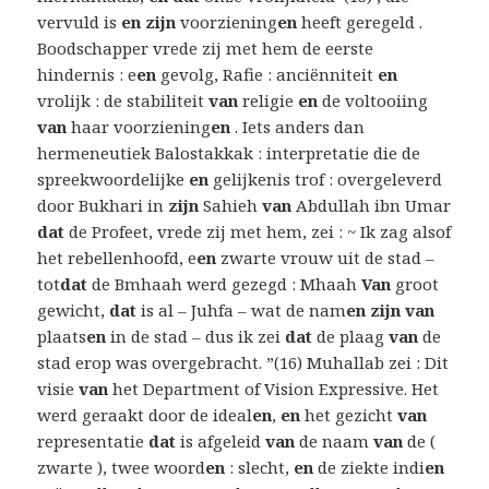
vervuld is
en zijn
voorziening
en
heeft geregeld .
Boodschapper vrede zij met hem de eerste
hindernis : e
en
gevolg, Rafie : anciënniteit
en
vrolijk : de stabiliteit
van
religie
en
de voltooiing
van
haar voorziening
en
. Iets anders dan
hermeneutiek Balostakkak : interpretatie die de
spreekwoordelijke
en
gelijkenis trof : overgeleverd
door Bukhari in
zijn
Sahieh
van
Abdullah ibn Umar
dat
de Profeet, vrede zij met hem, zei : ~ Ik zag alsof
het rebellenhoofd, e
en
zwarte vrouw uit de stad –
tot
dat
de Bmhaah werd gezegd : Mhaah
Van
groot
gewicht,
dat
is al – Juhfa – wat de nam
en zijn van
plaats
en
in de stad – dus ik zei
dat
de plaag
van
de
stad erop was overgebracht. ”(16) Muhallab zei : Dit
visie
van
het Department of Vision Expressive. Het
werd geraakt door de ideal
en
,
en
het gezicht
van
representatie
dat
is afgeleid
van
de naam
van
de (
zwarte ), twee woord
en
: slecht,
en
de ziekte indi
en