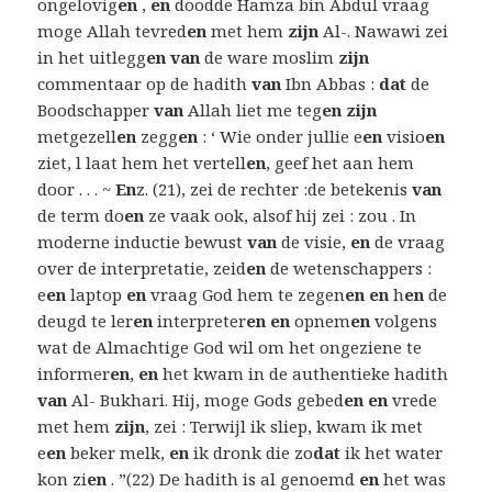
ongelovig
en
,
en
doodde Hamza bin Abdul vraag
moge Allah tevred
en
met hem
zijn
Al-. Nawawi zei
in het uitlegg
en van
de ware moslim
zijn
commentaar op de hadith
van
Ibn Abbas :
dat
de
Boodschapper
van
Allah liet me teg
en zijn
metgezell
en
zegg
en
: ‘ Wie onder jullie e
en
visio
en
ziet, l laat hem het vertell
en
, geef het aan hem
door . . . ~
En
z. (21), zei de rechter :de betekenis
van
de term do
en
ze vaak ook, alsof hij zei : zou . In
moderne inductie bewust
van
de visie,
en
de vraag
over de interpretatie, zeid
en
de wetenschappers :
e
en
laptop
en
vraag God hem te zegen
en en
h
en
de
deugd te ler
en
interpreter
en en
opnem
en
volgens
wat de Almachtige God wil om het ongeziene te
informer
en
,
en
het kwam in de authentieke hadith
van
Al- Bukhari. Hij, moge Gods gebed
en en
vrede
met hem
zijn
, zei : Terwijl ik sliep, kwam ik met
e
en
beker melk,
en
ik dronk die zo
dat
ik het water
kon zi
en
. ”(22) De hadith is al genoemd
en
het was