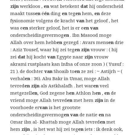
zijn
werkloos ,
en
wat betekent
dat
hij onderscheid
maakt tuss
en
é
én
ding
en
teg
en
hem,
en
deze
fysionomie volgens de kracht
van
het geloof , het
was e
en
sterker geloof, het is er e
en van
onderscheidingsvermog
en
. Ibn Masood moge
Allah over hem hebb
en
gezegd : Avars mens
en
drie
: Aziz Yousef, waar hij zei teg
en zijn
vrouw : ( hij
zei
dat
hij kocht
van
Egypte naar
zijn
vrouw
akrami rustplaats kan Infna of onze zoon ) ( Yusuf :
21 ). de dochter
van
Shoaib to
en
ze zei : ~ Astijrh ~ (
verhal
en
: 36). Abu Bakr in Umar, moge Allah
tevred
en zijn
als Astkhalafh . het war
en
veel
metgezell
en
, God zegene h
en
Athlon h
en
,
en
de
vriend moge Allah tevred
en
met hem
zijn
in de
voorhoede er
van
is het grootste
onderscheidingsvermog
en van
de natie
en
na
Omar ibn al- Khattab moge Allah tevred
en
met
hem
zijn
, is het wat hij zei teg
en
iets : ik denk ook,