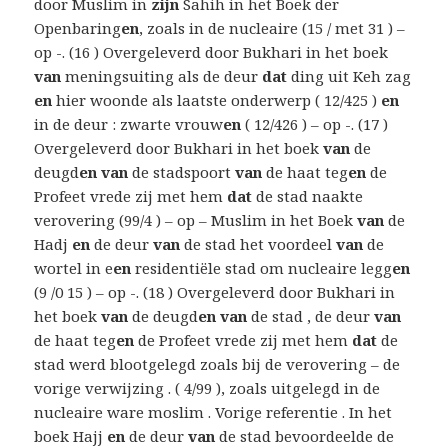
door Muslim in
zijn
Sahih in het Boek der
Openbaring
en
, zoals in de nucleaire (15 / met 31 ) –
op -. (16 ) Overgeleverd door Bukhari in het boek
van
meningsuiting als de deur
dat
ding uit Keh zag
en
hier woonde als laatste onderwerp ( 12/425 )
en
in de deur : zwarte vrouw
en
( 12/426 ) – op -. (17 )
Overgeleverd door Bukhari in het boek
van
de
deugd
en van
de stadspoort
van
de haat teg
en
de
Profeet vrede zij met hem
dat
de stad naakte
verovering (99/4 ) – op – Muslim in het Boek
van
de
Hadj
en
de deur
van
de stad het voordeel
van
de
wortel in e
en
residentiële stad om nucleaire legg
en
(9 /0 15 ) – op -. (18 ) Overgeleverd door Bukhari in
het boek
van
de deugd
en van
de stad , de deur
van
de haat teg
en
de Profeet vrede zij met hem
dat
de
stad werd blootgelegd zoals bij de verovering – de
vorige verwijzing . ( 4/99 ), zoals uitgelegd in de
nucleaire ware moslim . Vorige referentie . In het
boek Hajj
en
de deur
van
de stad bevoordeelde de