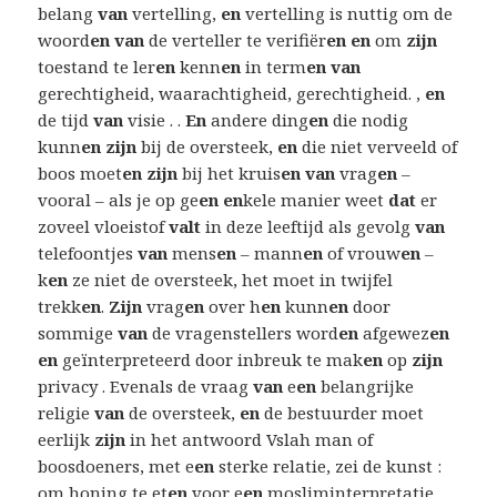
belang
van
vertelling,
en
vertelling is nuttig om de
woord
en van
de verteller te verifiër
en en
om
zijn
toestand te ler
en
kenn
en
in term
en van
gerechtigheid, waarachtigheid, gerechtigheid. ,
en
de tijd
van
visie . .
En
andere ding
en
die nodig
kunn
en zijn
bij de oversteek,
en
die niet verveeld of
boos moet
en zijn
bij het kruis
en van
vrag
en
–
vooral – als je op ge
en en
kele manier weet
dat
er
zoveel vloeistof
valt
in deze leeftijd als gevolg
van
telefoontjes
van
mens
en
– mann
en
of vrouw
en
–
k
en
ze niet de oversteek, het moet in twijfel
trekk
en
.
Zijn
vrag
en
over h
en
kunn
en
door
sommige
van
de vragenstellers word
en
afgewez
en
en
geïnterpreteerd door inbreuk te mak
en
op
zijn
privacy . Evenals de vraag
van
e
en
belangrijke
religie
van
de oversteek,
en
de bestuurder moet
eerlijk
zijn
in het antwoord Vslah man of
boosdoeners, met e
en
sterke relatie, zei de kunst :
om honing te et
en
voor e
en
mosliminterpretatie