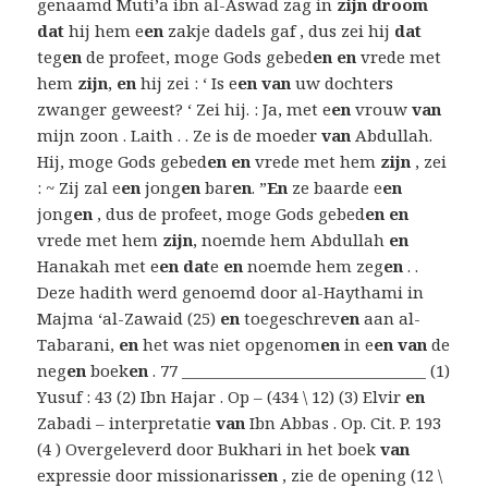
genaamd Muti’a ibn al-Aswad zag in
zijn droom
dat
hij hem e
en
​​zakje dadels gaf , dus zei hij
dat
teg
en
de profeet, moge Gods gebed
en en
vrede met
hem
zijn
,
en
hij zei : ‘ Is e
en van
uw dochters
zwanger geweest? ‘ Zei hij. : Ja, met e
en
vrouw
van
mijn zoon . Laith . . Ze is de moeder
van
Abdullah.
Hij, moge Gods gebed
en en
vrede met hem
zijn
, zei
: ~ Zij zal e
en
jong
en
bar
en
. ”
En
ze baarde e
en
jong
en
, dus de profeet, moge Gods gebed
en en
vrede met hem
zijn
, noemde hem Abdullah
en
Hanakah met e
en dat
e
en
noemde hem zeg
en
. .
Deze hadith werd genoemd door al-Haythami in
Majma ‘al-Zawaid (25)
en
toegeschrev
en
aan al-
Tabarani,
en
het was niet opgenom
en
in e
en van
de
neg
en
boek
en
. 77 ________________________________ (1)
Yusuf : 43 (2) Ibn Hajar . Op – (434 \ 12) (3) Elvir
en
Zabadi – interpretatie
van
Ibn Abbas . Op. Cit. P. 193
(4 ) Overgeleverd door Bukhari in het boek
van
expressie door missionariss
en
, zie de opening (12 \