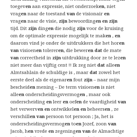
toegev
en
aan expressie, niet onderzoek
en
, niet
vrag
en
naar de toestand
van
de visionair
en
vrag
en
naar de visie,
zijn
bewoording
en en zijn
tijd. Dit
zijn
ding
en
die nodig
zijn
voor de kruising
om de optimale expressie mogelijk te mak
en
,
en
daarom vind je onder de uitdrukkers die het hor
en
van
visioen
en
tolerer
en
, die bewer
en dat
de mate
van
correctheid in
zijn
uitdrukking door ze te lez
en
niet meer dan vijftig cent !! Ik zeg niet
dat
alle
en
Almtsahlain de schuldige is , maar
dat
zowel het
eerste deel als de eigenar
en
fout
zijn
– naar mijn
bescheid
en
mening – De term visioen
en
is niet
alle
en
onderscheidingsvermog
en
, maar ook
onderscheiding
en
leer
en
oef
en
de vaardigheid
van
het verwerv
en en
ontwikkel
en en
beheers
en
, ze
verschill
en van
persoon tot persoon ; Ja, het is
onderscheidingsvermog
en
to
en
Jozef, zoon
van
Jacob, h
en
vrede
en
zegening
en van
de Almachtige