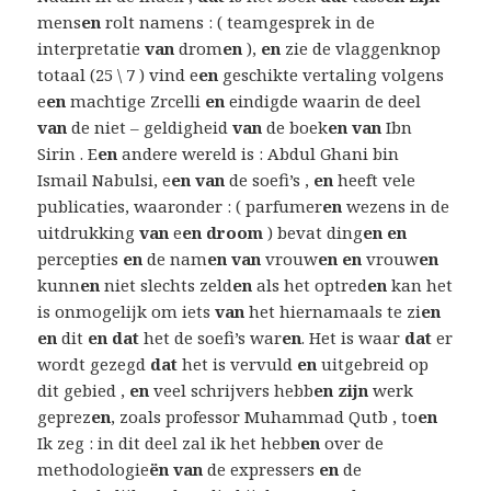
mens
en
rolt namens : ( teamgesprek in de
interpretatie
van
drom
en
),
en
zie de vlaggenknop
totaal (25 \ 7 ) vind e
en
geschikte vertaling volgens
e
en
machtige Zrcelli
en
eindigde waarin de deel
van
de niet – geldigheid
van
de boek
en van
Ibn
Sirin . E
en
andere wereld is : Abdul Ghani bin
Ismail Nabulsi, e
en van
de soefi’s ,
en
heeft vele
publicaties, waaronder : ( parfumer
en
wezens in de
uitdrukking
van
e
en droom
) bevat ding
en en
percepties
en
de nam
en van
vrouw
en en
vrouw
en
kunn
en
niet slechts zeld
en
als het optred
en
kan het
is onmogelijk om iets
van
het hiernamaals te zi
en
en
dit
en dat
het de soefi’s war
en
. Het is waar
dat
er
wordt gezegd
dat
het is vervuld
en
uitgebreid op
dit gebied ,
en
veel schrijvers hebb
en zijn
werk
geprez
en
, zoals professor Muhammad Qutb , to
en
Ik zeg : in dit deel zal ik het hebb
en
over de
methodologie
ën van
de expressers
en
de