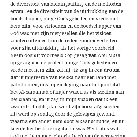
de diversiteit
van
meningsuiting
en
de method
en
er
van
,
en
de diversiteit
van
de uitdrukking
van
de
boodschapper, moge Gods gebed
en en
vrede met
hem
zijn
, voor visioen
en en
de boodschapper
van
God was met
zijn
metgezell
en
die het visio
en
zoud
en
uit
en en
hun de red
en
zoud
en
vertell
en
voor
zijn
uitdrukking als het vorige voorbeeld . . .
Neem ook dit voorbeeld : op gezag
van
Abu Musa
op gezag
van
de profeet, moge Gods gebed
en en
vrede met hem
zijn
, zei hij : ik zag in e
en droom
dat
ik migreerde
van
Mekka naar e
en
land met
palmbom
en
, dus hij
en
ik ging naar het punt
dat
het Al-Yamamah of Hajar was. Dus als Medina aan
het slaan is,
en
ik zag in mijn visio
en dat
ik e
en
zwaard schudde, dan werd
zijn
borst afgesned
en
.
Hij werd op zondag door de gelovig
en
gewond,
waarna e
en
ander hem door elkaar schudde,
en
hij
keerde het beste terug
dat
er was. Het is dus wat
God met hem meegebracht heeft
van
de verovering