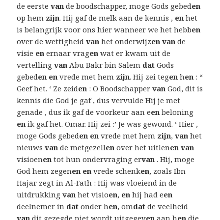
de eerste
van
de boodschapper, moge Gods gebed
en
op hem
zijn
. Hij gaf de melk aan de kennis ,
en
het
is belangrijk voor ons hier wanneer we het hebb
en
over de wettigheid
van
het onderwijz
en van
de
visie
en
ernaar vrag
en
wat er kwam uit de
vertelling
van
Abu Bakr bin Salem
dat
Gods
gebed
en en
vrede met hem
zijn
. Hij zei teg
en
h
en
: “
Geef het. ‘ Ze zeid
en
: O Boodschapper
van
God, dit is
kennis die God je gaf , dus vervulde Hij je met
genade , dus ik gaf de voorkeur aan e
en
beloning
en
ik gaf het. Omar. Hij zei :’ Je was gewond. ‘ Hier ,
moge Gods gebed
en en
vrede met hem
zijn
,
van
het
nieuws
van
de metgezell
en
over het uitlen
en van
visioen
en
tot hun ondervraging er
van
. Hij, moge
God hem zegen
en en
vrede schenk
en
, zoals Ibn
Hajar zegt in Al-Fath : Hij was vloeiend in de
uitdrukking
van
het visio
en
,
en
hij had e
en
deelnemer in
dat
onder h
en
, om
dat
de veelheid
van
dit gezegde niet wordt uitgegev
en
aan h
en
die