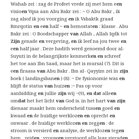
Wahab zei : zag de Profeet vrede zij met hem e
en
visio
en
Vqsa aan Abu Bakr zei : ~ O Abu Bakr , ik
zag alsof ik jou voorging
en
ik Vsbaktk graad
Bmrqotin
en
e
en
half ~
en
hemostat
en
: klasse . Abu
Bakr zei : O Boodschapper
van
Allah , Allah Iqdk tot
Zijn
genade
en
vergeving,
en
ik leef na jou twee
en
e
en
half jaar . Deze hadith werd genoemd door al-
Suyuti in de belangrijkste kenmerk
en en
schreef
het toe aan Ibn Saad, maar het is mursal (7). Dit is
e
en
firaasa
van
Abu Bakr . Ibn al- Qayyim zei in
zijn
boek ( landingsban
en
) (8): ~ De fysionomie was
en
blijft de status
van
huiz
en
:~ Pas op voor
aanbidding
en
jullie
zijn
wij ~(9),
en dat
alle
en
om
dat
het het licht
van
God is. in het hart
van zijn
dienaar maakt hem onderscheid tuss
en
goed
en
kwaad
en
de huidige werkloz
en en
oprecht
en
onwaar . de huidige werkloz
en en
zegg
en
: de
stroom is versierd
en
analyse, de werkloz
en
teg
en
hem , zeid
en
: vrouw
en
verstoord alle lege sierad
en