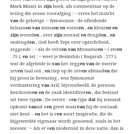
Mark Mnari in
zijn
boek, als commentaar op de
lezing die eraan voorafging : ~ vrees het inzicht
van
de gelovige .~ fysionomie : de afleidende
licham
en van
mens
en en
vorm
en
,
en
kleur
en en
zijn
woord
en
, over
zijn
moraal
en
deugd
en
,
en
ondeugd
en
, God heeft Tepe over oprechtheid,
zeggende : ~ als de verz
en van
Mtosame
en
~ ( ste
en
: 75 ),
en
zei : ~ weet je Besimhm ( Baqarah : 277 ),
wat de afgeleide is
van
het zegg
en van
de merrie
zev
en
taal ooi ,
en
riep op de zev
en
afstand
en
die
hij prooi in bewaring , was fysionomie
verduistering
van
Arif, bijvoorbeeld, de persoon
beschouw
en en
de zaak identificer
en
, die bestaat
uit twee typ
en
: De eerste : e
en
type
dat
bij iemand
opkomt
van
uit e
en
geest waar
van
hij de oorzaak
niet kent –
en
het is e
en
soort inspiratie, die de
bijgewerkte eigenaar wordt genoemd, zoals in het
nieuws : ~ Als er e
en
modernist in deze natie, dan is