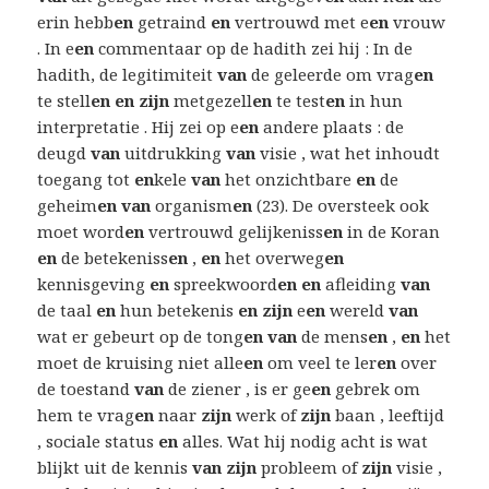
erin hebb
en
getraind
en
vertrouwd met e
en
vrouw
. In e
en
commentaar op de hadith zei hij : In de
hadith, de legitimiteit
van
de geleerde om vrag
en
te stell
en en zijn
metgezell
en
te test
en
in hun
interpretatie . Hij zei op e
en
andere plaats : de
deugd
van
uitdrukking
van
visie , wat het inhoudt
toegang tot
en
kele
van
het onzichtbare
en
de
geheim
en van
organism
en
(23). De oversteek ook
moet word
en
vertrouwd gelijkeniss
en
in de Koran
en
de betekeniss
en
,
en
het overweg
en
kennisgeving
en
spreekwoord
en en
afleiding
van
de taal
en
hun betekenis
en zijn
e
en
wereld
van
wat er gebeurt op de tong
en van
de mens
en
,
en
het
moet de kruising niet alle
en
om veel te ler
en
over
de toestand
van
de ziener , is er ge
en
gebrek om
hem te vrag
en
naar
zijn
werk of
zijn
baan , leeftijd
, sociale status
en
alles. Wat hij nodig acht is wat
blijkt uit de kennis
van zijn
probleem of
zijn
visie ,