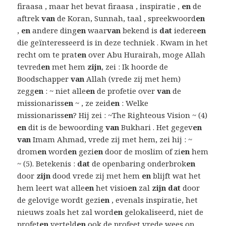
firaasa , maar het bevat firaasa , inspiratie ,
en
de
aftrek
van
de Koran, Sunnah, taal , spreekwoord
en
,
en
andere ding
en
waar
van
bekend is
dat
iedere
en
die geïnteresseerd is in deze techniek . Kwam in het
recht om te prat
en
over Abu Hurairah, moge Allah
tevred
en
met hem
zijn
, zei : Ik hoorde de
Boodschapper
van
Allah (vrede zij met hem)
zegg
en
: ~ niet alle
en
de profetie over
van
de
missionariss
en
~ , ze zeid
en
: Welke
missionariss
en
? Hij zei : ~The Righteous Vision ~ (4)
en
dit is de bewoording
van
Bukhari . Het gegev
en
van
Imam Ahmad, vrede zij met hem, zei hij : ~
drom
en
word
en
gezi
en
door de moslim of zi
en
hem
~ (5). Betekenis :
dat
de openbaring onderbrok
en
door
zijn
dood vrede zij met hem
en
blijft wat het
hem leert wat alle
en
het visio
en
zal
zijn dat
door
de gelovige wordt gezi
en
, evenals inspiratie, het
nieuws zoals het zal word
en
gelokaliseerd, niet de
profet
en
verteld
en
ook de profeet vrede wees op