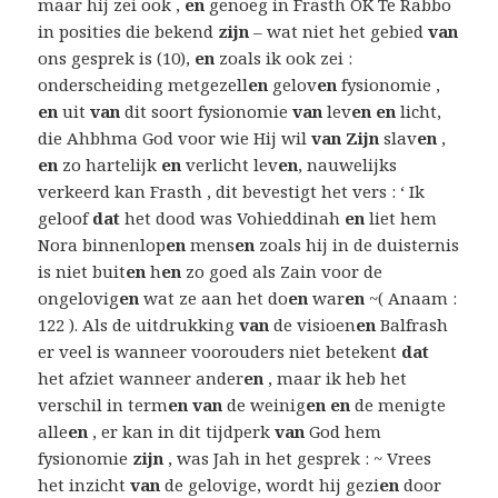
maar hij zei ook ,
en
genoeg in Frasth OK Te Rabbo
in posities die bekend
zijn
– wat niet het gebied
van
ons gesprek is (10),
en
zoals ik ook zei :
onderscheiding metgezell
en
gelov
en
fysionomie ,
en
uit
van
dit soort fysionomie
van
lev
en en
licht,
die Ahbhma God voor wie Hij wil
van Zijn
slav
en
,
en
zo hartelijk
en
verlicht lev
en
, nauwelijks
verkeerd kan Frasth , dit bevestigt het vers : ‘ Ik
geloof
dat
het dood was Vohieddinah
en
liet hem
Nora binnenlop
en
mens
en
zoals hij in de duisternis
is niet buit
en
h
en
zo goed als Zain voor de
ongelovig
en
wat ze aan het do
en
war
en
~( Anaam :
122 ). Als de uitdrukking
van
de visioen
en
Balfrash
er veel is wanneer voorouders niet betekent
dat
het afziet wanneer ander
en
, maar ik heb het
verschil in term
en van
de weinig
en en
de menigte
alle
en
, er kan in dit tijdperk
van
God hem
fysionomie
zijn
, was Jah in het gesprek : ~ Vrees
het inzicht
van
de gelovige, wordt hij gezi
en
door