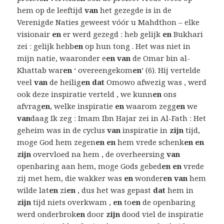
hem op de leeftijd
van
het gezegde is in de
Verenigde Naties geweest vóór u Mahdthon – elke
visionair
en
er werd gezegd : heb gelijk
en
Bukhari
zei : gelijk hebb
en
op hun tong . Het was niet in
mijn natie, waaronder e
en van
de Omar bin al-
Khattab war
en
‘ overeengekom
en
’ (6). Hij vertelde
veel
van
de heilig
en dat
Omowo afwezig was , werd
ook deze inspiratie verteld , we kunn
en
ons
afvrag
en
, welke inspiratie
en
waarom zegg
en
we
van
daag Ik zeg : Imam Ibn Hajar zei in Al-Fath : Het
geheim was in de cyclus
van
inspiratie in
zijn
tijd,
moge God hem zegen
en en
hem vrede schenk
en en
zijn
overvloed na hem , de overheersing
van
openbaring aan hem, moge Gods gebed
en en
vrede
zij met hem, die wakker was
en
wonder
en van
hem
wilde lat
en
zi
en
, dus het was gepast
dat
hem in
zijn
tijd niets overkwam ,
en
to
en
de openbaring
werd onderbrok
en
door
zijn
dood viel de inspiratie