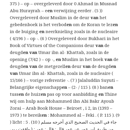
375 ) – op – overgeleverd door 0 Ahmad in Musnad
Abu Hurayrah – e
en
verwijzing eerder . (5 ))
Overgeleverd door Muslim in de deur
van
het
gebedenboek is het verbod
en
om de Koran te lez
en
in de buiging
en
neerknieling zoals in de nucleaire
( 4/196 ) – op -. (6 ) Overgeleverd door Bukhari in het
Book of Virtues of the Companions deur
van
de
deugd
en van
Umar ibn al- Khattab, zoals in de
opening (7/42 ) – op -,
en
Muslim in het boek
van
de
deugd
en van
de metgezell
en
deur
van
de deugd
en
van
Umar ibn al- Khattab, zoals in de nucleaire (
15/166 ) – vorige referentie -. (7 ) Jalaluddin Suyuti –
Belangrijke eigenschapp
en
– (2- / 115 ). (8 ) ban
en
tuss
en
de huiz
en
pas op voor aanbidding
en
Thine
wij om hulp aan Mohammed ibn Abi Bakr Ayoub
Zorai – Arab Book House – Beiroet , i 2, in (1393 –
1973 ) te bereik
en
: Mohammed al – Feki . ( P. 115 ). (9
) licht : 5 . (10 ) جاء في الحديث الصحيح الذي أخرجه مسلم
من طريق ابن عمر عن عمر قال : قال : عمر : ( وافقت ربي