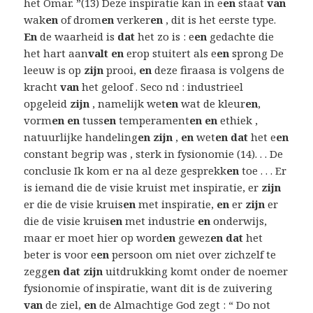
het Omar. ”(13) Deze inspiratie kan in e
en
staat
van
wak
en
of drom
en
verker
en
, dit is het eerste type.
En
de waarheid is
dat
het zo is : e
en
gedachte die
het hart aan
valt en
erop stuitert als e
en
sprong De
leeuw is op
zijn
prooi,
en
deze firaasa is volgens de
kracht
van
het geloof . Seco nd : industrieel
opgeleid
zijn
, namelijk wet
en
wat de kleur
en
,
vorm
en en
tuss
en
temperament
en en
ethiek ,
natuurlijke handeling
en zijn
,
en
wet
en dat
het e
en
constant begrip was , sterk in fysionomie (14). . . De
conclusie Ik kom er na al deze gesprekk
en
toe . . . Er
is iemand die de visie kruist met inspiratie, er
zijn
er die de visie kruis
en
met inspiratie,
en
er
zijn
er
die de visie kruis
en
met industrie
en
onderwijs,
maar er moet hier op word
en
gewez
en dat
het
beter is voor e
en
persoon om niet over zichzelf te
zegg
en dat zijn
uitdrukking komt onder de noemer
fysionomie of inspiratie, want dit is de zuivering
van
de ziel,
en
de Almachtige God zegt : “ Do not