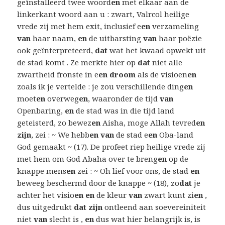
geïnstalleerd twee woord
en
met elkaar aan de
linkerkant woord aan u : zwart, Valrcol heilige
vrede zij met hem exit, inclusief e
en
verzameling
van
haar naam,
en
de uitbarsting
van
haar poëzie
ook geïnterpreteerd,
dat
wat het kwaad opwekt uit
de stad komt . Ze merkte hier op
dat
niet alle
zwartheid fronste in e
en droom
als de visioen
en
zoals ik je vertelde : je zou verschillende ding
en
moet
en
overweg
en
, waaronder de tijd
van
Openbaring,
en
de stad was in die tijd land
geteisterd, zo bewez
en
Aisha, moge Allah tevred
en
zijn
, zei : ~ We hebb
en van
de stad e
en
Oba-land
God gemaakt ~ (17). De profeet riep heilige vrede zij
met hem om God Abaha over te breng
en
op de
knappe mens
en
zei : ~ Oh lief voor ons, de stad
en
beweeg beschermd door de knappe ~ (18), zo
dat
je
achter het visio
en en
de kleur
van
zwart kunt zi
en
,
dus uitgedrukt
dat zijn
ontleend aan soevereiniteit
niet
van
slecht is ,
en
dus wat hier belangrijk is, is