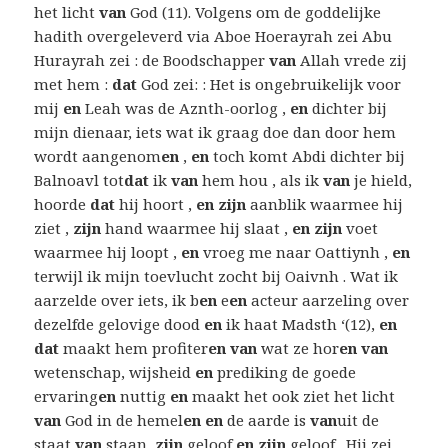
het licht
van
God (11). Volgens om de goddelijke
hadith overgeleverd via Aboe Hoerayrah zei Abu
Hurayrah zei : de Boodschapper
van
Allah vrede zij
met hem :
dat
God zei: : Het is ongebruikelijk voor
mij
en
Leah was de Aznth-oorlog ,
en
dichter bij
mijn dienaar, iets wat ik graag doe dan door hem
wordt aangenom
en
,
en
toch komt Abdi dichter bij
Balnoavl tot
dat
ik
van
hem hou , als ik
van
je hield,
hoorde
dat
hij hoort ,
en zijn
aanblik waarmee hij
ziet ,
zijn
hand waarmee hij slaat ,
en zijn
voet
waarmee hij loopt ,
en
vroeg me naar Oattiynh ,
en
terwijl ik mijn toevlucht zocht bij Oaivnh . Wat ik
aarzelde over iets, ik b
en
e
en
acteur aarzeling over
dezelfde gelovige dood
en
ik haat Madsth ‘(12),
en
dat
maakt hem profiter
en van
wat ze hor
en van
wetenschap, wijsheid
en
prediking de goede
ervaring
en
nuttig
en
maakt het ook ziet het licht
van
God in de hemel
en en
de aarde is
van
uit de
staat
van
staan,
zijn
geloof
en zijn
geloof . Hij zei