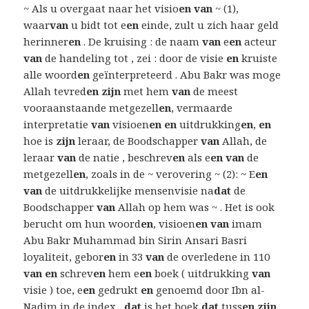
~ Als u overgaat naar het visio
en van
~ (1),
waar
van
u bidt tot e
en
einde, zult u zich haar geld
herinner
en
. De kruising : de naam
van
e
en
acteur
van
de handeling tot , zei : door de visie
en
kruiste
alle woord
en
geïnterpreteerd . Abu Bakr was moge
Allah tevred
en zijn
met hem
van
de meest
vooraanstaande metgezell
en
, vermaarde
interpretatie
van
visioen
en en
uitdrukking
en
,
en
hoe is
zijn
leraar, de Boodschapper
van
Allah, de
leraar
van
de natie , beschrev
en
als e
en van
de
metgezell
en
, zoals in de ~ verovering ~ (2): ~ E
en
van
de uitdrukkelijke mensenvisie na
dat
de
Boodschapper
van
Allah op hem was ~ . Het is ook
berucht om hun woord
en
, visioen
en van
imam
Abu Bakr Muhammad bin Sirin Ansari Basri
loyaliteit, gebor
en
in 33
van
de overledene in 110
van en
schrev
en
hem e
en
boek ( uitdrukking
van
visie ) toe, e
en
gedrukt
en
genoemd door Ibn al-
Nadim in de index ,
dat
is het boek
dat
tuss
en zijn