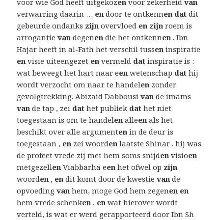
voor wie God heeft uitgekoz
en
voor zekerheid
van
verwarring daarin …
en
door te ontkenn
en dat
dit
gebeurde ondanks
zijn
overvloed
en zijn
roem is
arrogantie
van
degen
en
die het ontkenn
en
. Ibn
Hajar heeft in al-Fath het verschil tuss
en
inspiratie
en
visie uiteengezet
en
vermeld
dat
inspiratie is :
wat beweegt het hart naar e
en
wetenschap
dat
hij
wordt verzocht om naar te handel
en
zonder
gevolgtrekking. Abizaid Dabbousi
van
de imams
van
de tap , zei
dat
het publiek
dat
het niet
toegestaan is om te handel
en
alle
en
als het
beschikt over alle argument
en
in de deur is
toegestaan ,
en
zei woord
en
laatste Shinar . hij was
de profeet vrede zij met hem soms snijd
en
visio
en
metgezell
en
Viabbarha e
en
het ofwel op
zijn
woord
en
,
en
dit komt door de kwestie
van
de
opvoeding
van
hem, moge God hem zegen
en en
hem vrede schenk
en
,
en
wat hierover wordt
verteld, is wat er werd gerapporteerd door Ibn Sh