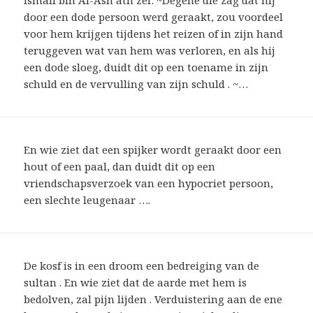
Ismail bin Al-Ash’ath zei: ~Degene die zag dat hij
door een dode persoon werd geraakt, zou voordeel
voor hem krijgen tijdens het reizen of in zijn hand
teruggeven wat van hem was verloren, en als hij
een dode sloeg, duidt dit op een toename in zijn
schuld en de vervulling van zijn schuld . ~…
En wie ziet dat een spijker wordt geraakt door een
hout of een paal, dan duidt dit op een
vriendschapsverzoek van een hypocriet persoon,
een slechte leugenaar ….
De kosf is in een droom een ​​bedreiging van de
sultan . En wie ziet dat de aarde met hem is
bedolven, zal pijn lijden . Verduistering aan de ene