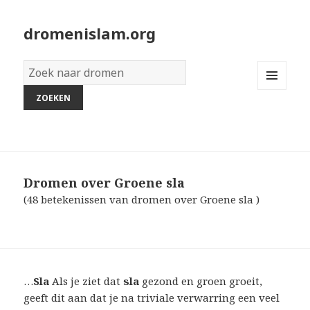
dromenislam.org
Woordenboek
van
MENU
dromen:
AND
WIDGETS
Dromen over Groene sla
(48 betekenissen van dromen over Groene sla )
…
Sla
Als je ziet dat
sla
gezond en groen groeit,
geeft dit aan dat je na triviale verwarring een veel