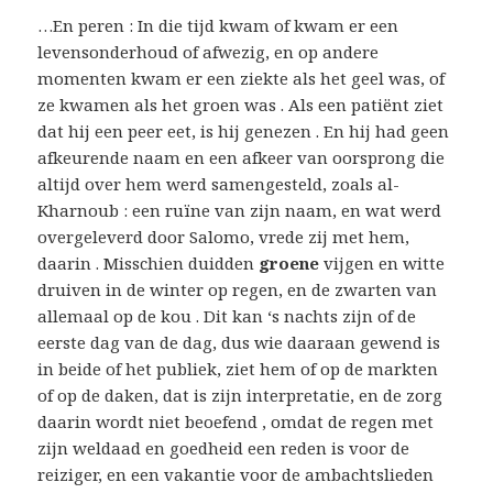
…En peren : In die tijd kwam of kwam er een
levensonderhoud of afwezig, en op andere
momenten kwam er een ziekte als het geel was, of
ze kwamen als het groen was . Als een patiënt ziet
dat hij een peer eet, is hij genezen . En hij had geen
afkeurende naam en een afkeer van oorsprong die
altijd over hem werd samengesteld, zoals al-
Kharnoub : een ruïne van zijn naam, en wat werd
overgeleverd door Salomo, vrede zij met hem,
daarin . Misschien duidden
groene
vijgen en witte
druiven in de winter op regen, en de zwarten van
allemaal op de kou . Dit kan ‘s nachts zijn of de
eerste dag van de dag, dus wie daaraan gewend is
in beide of het publiek, ziet hem of op de markten
of op de daken, dat is zijn interpretatie, en de zorg
daarin wordt niet beoefend , omdat de regen met
zijn weldaad en goedheid een reden is voor de
reiziger, en een vakantie voor de ambachtslieden