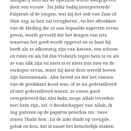
door een vrouw . Zei Jafar Sadiq interpreteerde
Paljarah of de jongen, wat hij het ook van Zain of
Shin zag, in hen zal terugkeren , en het aftrekken
van de kleding die ze aan bepaalde aspecten ervan
geven, wordt gevoeld dat het dragen van iets
waarvan het goed wordt opgevat en er baat bij
heeft als ze afkomstig zijn van katoen, een schoon
en ruim en als Dd dus Vtobeirh tegen hem is en als
ze van Silk zijn en niets is er niets mis mee en de
verkoper ervan, want hij kiest deze wereld boven
zijn hiernamaals . Abu Sa’eed zei dat het visioen
van de predikant koud was, of ze nu gedetailleerd
of niet gedetailleerd waren, ze tonen goed
overgeleverd dat Abu Bakr, moge Allah tevreden
met hem zijn, zei: O Boodschapper van Allah, ik
zag gisteren op de papyrus petechia zei : twee
zonen Thabr hen . En de inkt duidt op vreugde,
geluk en kou, dat is naast het belachelijk maken