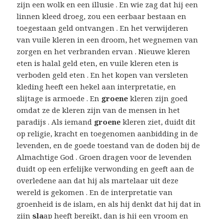
zijn een wolk en een illusie . En wie zag dat hij een
linnen kleed droeg, zou een eerbaar bestaan ​​en
toegestaan ​​geld ontvangen . En het verwijderen
van vuile kleren in een droom, het wegnemen van
zorgen en het verbranden ervan . Nieuwe kleren
eten is halal geld eten, en vuile kleren eten is
verboden geld eten . En het kopen van versleten
kleding heeft een hekel aan interpretatie, en
slijtage is armoede . En
groene
kleren zijn goed
omdat ze de kleren zijn van de mensen in het
paradijs . Als iemand
groene
kleren ziet, duidt dit
op religie, kracht en toegenomen aanbidding in de
levenden, en de goede toestand van de doden bij de
Almachtige God . Groen dragen voor de levenden
duidt op een erfelijke verwonding en geeft aan de
overledene aan dat hij als martelaar uit deze
wereld is gekomen . En de interpretatie van
groenheid is de islam, en als hij denkt dat hij dat in
zijn
sla
ap heeft bereikt, dan is hij een vroom en