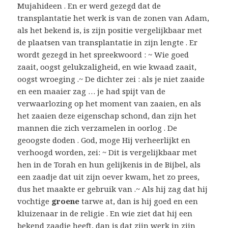
Mujahideen . En er werd gezegd dat de
transplantatie het werk is van de zonen van Adam,
als het bekend is, is zijn positie vergelijkbaar met
de plaatsen van transplantatie in zijn lengte . Er
wordt gezegd in het spreekwoord : ~ Wie goed
zaait, oogst gelukzaligheid, en wie kwaad zaait,
oogst wroeging .~ De dichter zei : als je niet zaaide
en een maaier zag … je had spijt van de
verwaarlozing op het moment van zaaien, en als
het zaaien deze eigenschap schond, dan zijn het
mannen die zich verzamelen in oorlog . De
geoogste doden . God, moge Hij verheerlijkt en
verhoogd worden, zei: ~ Dit is vergelijkbaar met
hen in de Torah en hun gelijkenis in de Bijbel, als
een zaadje dat uit zijn oever kwam, het zo prees,
dus het maakte er gebruik van .~ Als hij zag dat hij
vochtige
groene
tarwe at, dan is hij goed en een
kluizenaar in de religie . En wie ziet dat hij een
bekend zaadje heeft, dan is dat zijn werk in zijn