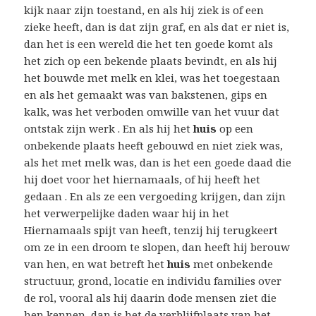
kijk naar zijn toestand, en als hij ziek is of een
zieke heeft, dan is dat zijn graf, en als dat er niet is,
dan het is een wereld die het ten goede komt als
het zich op een bekende plaats bevindt, en als hij
het bouwde met melk en klei, was het toegestaan ​​
en als het gemaakt was van bakstenen, gips en
kalk, was het verboden omwille van het vuur dat
ontstak zijn werk . En als hij het
huis
op een
onbekende plaats heeft gebouwd en niet ziek was,
als het met melk was, dan is het een goede daad die
hij doet voor het hiernamaals, of hij heeft het
gedaan . En als ze een vergoeding krijgen, dan zijn
het verwerpelijke daden waar hij in het
Hiernamaals spijt van heeft, tenzij hij terugkeert
om ze in een droom te slopen, dan heeft hij berouw
van hen, en wat betreft het
huis
met onbekende
structuur, grond, locatie en individu families over
de rol, vooral als hij daarin dode mensen ziet die
hen kennen, dan is het de verblijfplaats van het