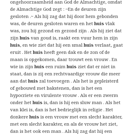
ongehoorzaamheid aan God de Almachtige, omdat
de Almachtige God zegt : ~En de deuren zijn
gesloten .~ Als hij zag dat hij door hem gebonden
was, de deuren gesloten waren en het
huis
vlak
was, zou hij gezond en gezond zijn . Als hij ziet dat
zijn
huis
van goud is, raakt een vuur hem in zijn
huis
, en wie ziet dat hij een smal
huis
verlaat, gaat
eruit . Het
huis
heeft geen dak en de zon of de
maan is opgekomen, daar trouwt een vrouw . En
wie in zijn
huis
een ruim
huis
ziet dat er niet in
staat, dan is zij een rechtvaardige vrouw die meer
aan dat
huis
zal toevoegen . Als het is gepleisterd
of gebouwd met bakstenen, dan is het een
hypocriete en virulente vrouw . Als er een zwerm
onder het
huis
is, dan is hij een sluw man . Als het
van klei is, dan is het bedrieglijk in religie . Het
donkere
huis
is een vrouw met een slecht karakter,
met een slecht karakter, en als de vrouw het ziet,
dan is het ook een man . Als hij zag dat hij een