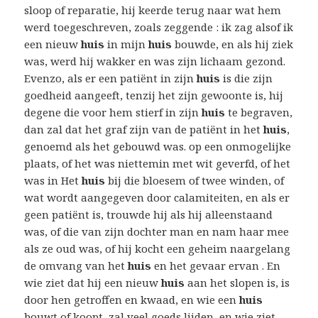
sloop of reparatie, hij keerde terug naar wat hem
werd toegeschreven, zoals zeggende : ik zag alsof ik
een nieuw
huis
in mijn
huis
bouwde, en als hij ziek
was, werd hij wakker en was zijn lichaam gezond.
Evenzo, als er een patiënt in zijn
huis
is die zijn
goedheid aangeeft, tenzij het zijn gewoonte is, hij
degene die voor hem stierf in zijn
huis
te begraven,
dan zal dat het graf zijn van de patiënt in het
huis
,
genoemd als het gebouwd was. op een onmogelijke
plaats, of het was niettemin met wit geverfd, of het
was in Het
huis
bij die bloesem of twee winden, of
wat wordt aangegeven door calamiteiten, en als er
geen patiënt is, trouwde hij als hij alleenstaand
was, of die van zijn dochter man en nam haar mee
als ze oud was, of hij kocht een geheim naargelang
de omvang van het
huis
en het gevaar ervan . En
wie ziet dat hij een nieuw
huis
aan het slopen is, is
door hen getroffen en kwaad, en wie een
huis
bouwt of koopt, zal veel goeds lijden, en wie ziet