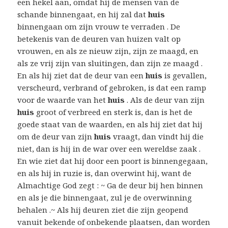
een hekel aan, omdat hij de mensen van de
schande binnengaat, en hij zal dat
huis
binnengaan om zijn vrouw te verraden . De
betekenis van de deuren van huizen valt op
vrouwen, en als ze nieuw zijn, zijn ze maagd, en
als ze vrij zijn van sluitingen, dan zijn ze maagd .
En als hij ziet dat de deur van een
huis
is gevallen,
verscheurd, verbrand of gebroken, is dat een ramp
voor de waarde van het
huis
. Als de deur van zijn
huis
groot of verbreed en sterk is, dan is het de
goede staat van de waarden, en als hij ziet dat hij
om de deur van zijn
huis
vraagt, dan vindt hij die
niet, dan is hij in de war over een wereldse zaak .
En wie ziet dat hij door een poort is binnengegaan,
en als hij in ruzie is, dan overwint hij, want de
Almachtige God zegt : ~ Ga de deur bij hen binnen
en als je die binnengaat, zul je de overwinning
behalen .~ Als hij deuren ziet die zijn geopend
vanuit bekende of onbekende plaatsen, dan worden