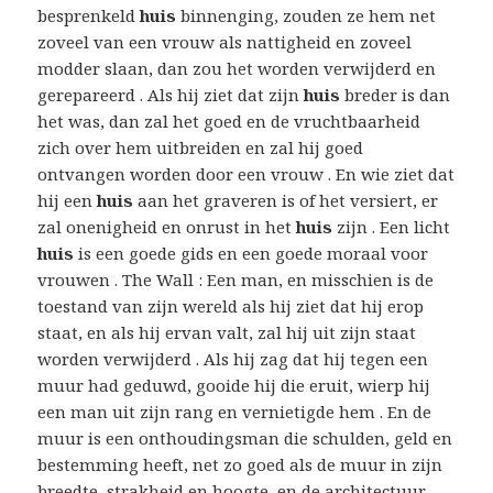
besprenkeld
huis
binnenging, zouden ze hem net
zoveel van een vrouw als nattigheid en zoveel
modder slaan, dan zou het worden verwijderd en
gerepareerd . Als hij ziet dat zijn
huis
breder is dan
het was, dan zal het goed en de vruchtbaarheid
zich over hem uitbreiden en zal hij goed
ontvangen worden door een vrouw . En wie ziet dat
hij een
huis
aan het graveren is of het versiert, er
zal onenigheid en onrust in het
huis
zijn . Een licht
huis
is een goede gids en een goede moraal voor
vrouwen . The Wall : Een man, en misschien is de
toestand van zijn wereld als hij ziet dat hij erop
staat, en als hij ervan valt, zal hij uit zijn staat
worden verwijderd . Als hij zag dat hij tegen een
muur had geduwd, gooide hij die eruit, wierp hij
een man uit zijn rang en vernietigde hem . En de
muur is een onthoudingsman die schulden, geld en
bestemming heeft, net zo goed als de muur in zijn
breedte, strakheid en hoogte, en de architectuur