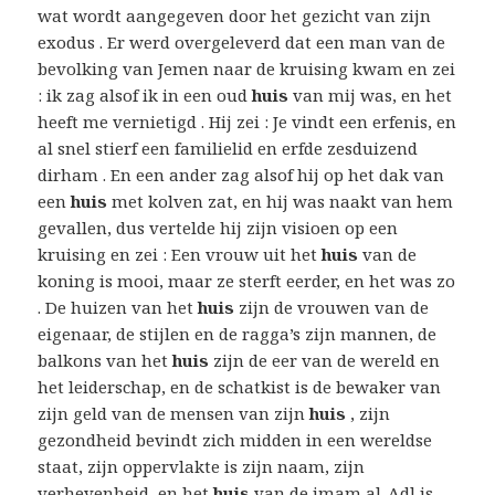
wat wordt aangegeven door het gezicht van zijn
exodus . Er werd overgeleverd dat een man van de
bevolking van Jemen naar de kruising kwam en zei
: ik zag alsof ik in een oud
huis
van mij was, en het
heeft me vernietigd . Hij zei : Je vindt een erfenis, en
al snel stierf een familielid en erfde zesduizend
dirham . En een ander zag alsof hij op het dak van
een
huis
met kolven zat, en hij was naakt van hem
gevallen, dus vertelde hij zijn visioen op een
kruising en zei : Een vrouw uit het
huis
van de
koning is mooi, maar ze sterft eerder, en het was zo
. De huizen van het
huis
zijn de vrouwen van de
eigenaar, de stijlen en de ragga’s zijn mannen, de
balkons van het
huis
zijn de eer van de wereld en
het leiderschap, en de schatkist is de bewaker van
zijn geld van de mensen van zijn
huis
, zijn
gezondheid bevindt zich midden in een wereldse
staat, zijn oppervlakte is zijn naam, zijn
verhevenheid, en het
huis
van de imam al-Adl is