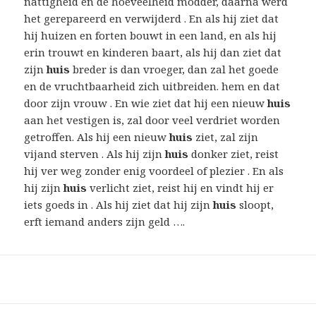
nattigheid en de hoeveelheid modder, daarna werd
het gerepareerd en verwijderd . En als hij ziet dat
hij huizen en forten bouwt in een land, en als hij
erin trouwt en kinderen baart, als hij dan ziet dat
zijn
huis
breder is dan vroeger, dan zal het goede
en de vruchtbaarheid zich uitbreiden. hem en dat
door zijn vrouw . En wie ziet dat hij een nieuw
huis
aan het vestigen is, zal door veel verdriet worden
getroffen. Als hij een nieuw
huis
ziet, zal zijn
vijand sterven . Als hij zijn
huis
donker ziet, reist
hij ver weg zonder enig voordeel of plezier . En als
hij zijn
huis
verlicht ziet, reist hij en vindt hij er
iets goeds in . Als hij ziet dat hij zijn
huis
sloopt,
erft iemand anders zijn geld ….