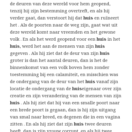
de deuren van deze wereld voor hem geopend,
tenzij hij zijn bestemming overtreft, en als hij
verder gaat, dan verstoort hij dat
huis
en ruïneert
het . Als de poorten naar de weg zijn, gaat wat uit
deze wereld komt naar vreemden en het gewone
volk . En als het werd geopend voor een
huis
in het
huis
, werd het aan de mensen van zijn
huis
gegeven . Als hij ziet dat de deur van zijn
huis
groter is dan het aantal deuren, dan is het de
binnenkomst van een volk boven hem zonder
toestemming bij een calamiteit, en misschien was
de ondergang van de deur van het
huis
vanaf zijn
locatie de ondergang van de
huis
eigenaar over zijn
creatie en zijn verandering van de mensen van zijn
huis
. Als hij ziet dat hij van een smalle poort naar
een brede poort is gegaan, dan is hij zijn uitgang
van smal naar breed, en degenen die in een vagina
zitten . En als hij ziet dat zijn
huis
twee deuren
heeft, dan is zijn vrouw corrupt, en als hij twee