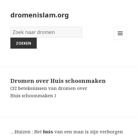
dromenislam.org
Woordenboek
van
MENU
dromen:
AND
WIDGETS
Dromen over Huis schoonmaken
(32 betekenissen van dromen over
Huis schoonmaken )
…Huizen : Het
huis
van een man is zijn verborgen