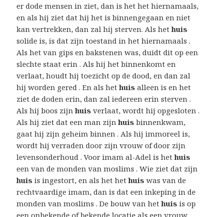
er dode mensen in ziet, dan is het het hiernamaals,
en als hij ziet dat hij het is binnengegaan en niet
kan vertrekken, dan zal hij sterven. Als het
huis
solide is, is dat zijn toestand in het hiernamaals .
Als het van gips en bakstenen was, duidt dit op een
slechte staat erin . Als hij het binnenkomt en
verlaat, houdt hij toezicht op de dood, en dan zal
hij worden gered . En als het
huis
alleen is en het
ziet de doden erin, dan zal iedereen erin sterven .
Als hij boos zijn
huis
verlaat, wordt hij opgesloten .
Als hij ziet dat een man zijn
huis
binnenkwam,
gaat hij zijn geheim binnen . Als hij immoreel is,
wordt hij verraden door zijn vrouw of door zijn
levensonderhoud . Voor imam al-Adel is het
huis
een van de monden van moslims . Wie ziet dat zijn
huis
is ingestort, en als het het
huis
was van de
rechtvaardige imam, dan is dat een inkeping in de
monden van moslims . De bouw van het
huis
is op
een onbekende of bekende locatie als een vrouw