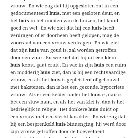
vrouw . En wie zag dat hij opgesloten zat in een
gedocumenteerd
huis
, met een gesloten deur, en
het
huis
in het midden van de huizen, het komt
goed en wel . En wie ziet dat hij een
huis
heeft
verdragen of er doorheen heeft gelopen, mag de
voorraad van een vrouw verdragen . En wie ziet
dat zijn
huis
van goud is, zal worden getroffen
door een vuur . En wie ziet dat hij uit een klein
huis
komt, gaat eruit . En wie in zijn
huis
een ruim
en modderig
huis
ziet, dan is hij een rechtvaardige
vrouw, en als het
huis
is gepleisterd of gebouwd
met bakstenen, dan is het een gezonde, hypocriete
vrouw . Als er een kelder onder het
huis
is, dan is
het een sluw man, en als het van klei is, dan is het
bedrieglijk in religie . Het donkere
huis
duidt op
een vrouw met een slecht karakter . En wie zag dat
hij een besprenkeld
huis
binnenging, hij werd door
zijn vrouw getroffen door de hoeveelheid