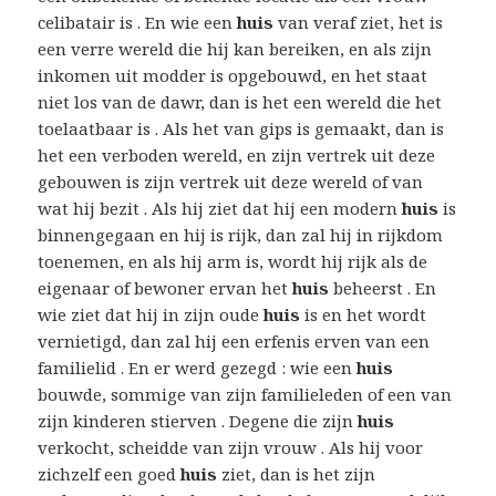
celibatair is . En wie een
huis
van veraf ziet, het is
een verre wereld die hij kan bereiken, en als zijn
inkomen uit modder is opgebouwd, en het staat
niet los van de dawr, dan is het een wereld die het
toelaatbaar is . Als het van gips is gemaakt, dan is
het een verboden wereld, en zijn vertrek uit deze
gebouwen is zijn vertrek uit deze wereld of van
wat hij bezit . Als hij ziet dat hij een modern
huis
is
binnengegaan en hij is rijk, dan zal hij in rijkdom
toenemen, en als hij arm is, wordt hij rijk als de
eigenaar of bewoner ervan het
huis
beheerst . En
wie ziet dat hij in zijn oude
huis
is en het wordt
vernietigd, dan zal hij een erfenis erven van een
familielid . En er werd gezegd : wie een
huis
bouwde, sommige van zijn familieleden of een van
zijn kinderen stierven . Degene die zijn
huis
verkocht, scheidde van zijn vrouw . Als hij voor
zichzelf een goed
huis
ziet, dan is het zijn