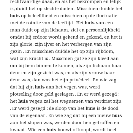
rechtvaardige daad, en als het bekrompen en lelijk
is, duidt het op slechte daden . Misschien duidde het
huis
op beleefdheid en misschien op de fluctuatie
met de rotatie van de leeftijd . Het
huis
van een
man duidt op zijn lichaam, ziel en persoonlijkheid
omdat hij erdoor wordt gekend en gekend, en het is
zijn glorie, zijn ijver en het verbergen van zijn
gezin . En misschien duidde het op zijn rijkdom,
wat zijn kracht is . Misschien gaf ze zijn kleed aan
om bij hem binnen te komen, als zijn lichaam haar
deur en zijn gezicht was, en als zijn vrouw haar
deur was, dan was het zijn privédeel . En wie zag
dat hij zijn
huis
aan het vegen was, werd
plotseling door geld geslagen . En er werd gezegd :
het
huis
vegen zal het wegnemen van verdriet zijn
. Er werd gezegd : de sloop van het
huis
is de dood
van de eigenaar . En wie zag dat hij een nieuw
huis
aan het slopen was, werden door hen getroffen en
kwaad . Wie een
huis
bouwt of koopt, wordt heel