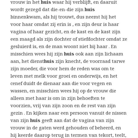
vrouw in het
huis
waar hij verblijft, en daaruit
wordt gezegd dat die-en-die zijn
huis
binnenkwam, als hij trouwt, dus neemt hij het
voor haar omdat zij erin is , en zijn deur is haar
vagina of haar gezicht, en de kast en de kast zijn
een maagd als zijn dochter of stiefdochter omdat ze
gesluierd is, en de man woont niet bij haar . En
misschien wees hij zijn
huis
ook aan zijn lichaam
aan, het dienst
huis
zijn knecht, de voorraad tarwe
zijn moeder, die voor hem de reden was om te
leven met melk voor groei en onderwijs, en het
cenef duidt de dienaar aan die voor vegen en
wassen, en misschien wees hij op de vrouw die
alleen met haar is om in zijn behoeften te
voorzien, vrij van zijn zoon en de rest van zijn
gezin . En kijken naar een persoon vanuit de nissen
van zijn
huis
geeft aan dat de vagina van zijn
vrouw in de gaten werd gehouden of beheerd, en
hij keerde daarop terug in termen van tekort, teelt,