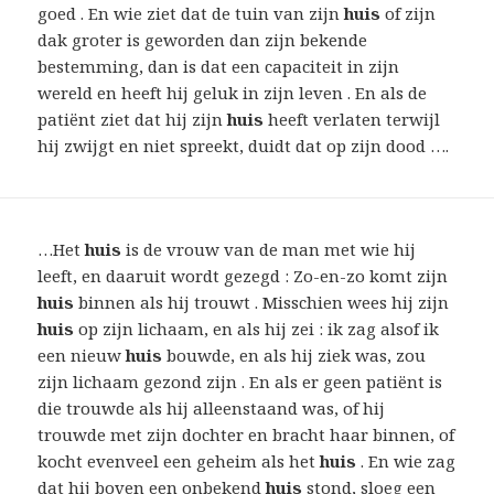
goed . En wie ziet dat de tuin van zijn
huis
of zijn
dak groter is geworden dan zijn bekende
bestemming, dan is dat een capaciteit in zijn
wereld en heeft hij geluk in zijn leven . En als de
patiënt ziet dat hij zijn
huis
heeft verlaten terwijl
hij zwijgt en niet spreekt, duidt dat op zijn dood ….
…Het
huis
is de vrouw van de man met wie hij
leeft, en daaruit wordt gezegd : Zo-en-zo komt zijn
huis
binnen als hij trouwt . Misschien wees hij zijn
huis
op zijn lichaam, en als hij zei : ik zag alsof ik
een nieuw
huis
bouwde, en als hij ziek was, zou
zijn lichaam gezond zijn . En als er geen patiënt is
die trouwde als hij alleenstaand was, of hij
trouwde met zijn dochter en bracht haar binnen, of
kocht evenveel een geheim als het
huis
. En wie zag
dat hij boven een onbekend
huis
stond, sloeg een