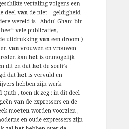
geschikte vertaling volgens een
de deel
van
de niet – geldigheid
dere wereld is : Abdul Ghani bin
 heeft vele publicaties,
de uitdrukking
van
een droom )
amen
van
vrouwen en vrouwen
treden kan
het
is onmogelijk
en dit en dat
het
de soefi’s
egd dat
het
is vervuld en
rijvers hebben zijn werk
tb , toen Ik zeg : in dit deel
gieën
van
de expressers en de
teek mo
eten
worden voorzien ,
 moderne en oude expressers zijn
ik zal
het
hebben over de