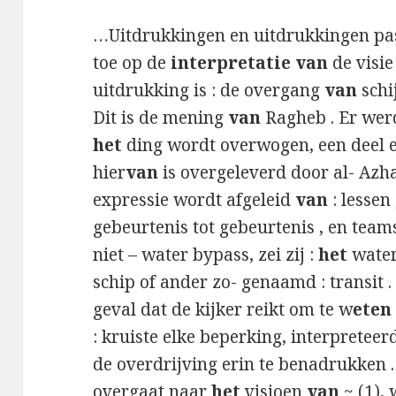
…Uitdrukkingen en uitdrukkingen p
toe op de
interpretatie van
de visie
uitdrukking is : de overgang
van
schi
Dit is de mening
van
Ragheb . Er wer
het
ding wordt overwogen, een deel 
hier
van
is overgeleverd door al- Azh
expressie wordt afgeleid
van
: lessen
gebeurtenis tot gebeurtenis , en tea
niet – water bypass, zei zij :
het
water
schip of ander zo- genaamd : transit . 
geval dat de kijker reikt om te w
eten
: kruiste elke beperking, interpreteerd
de overdrijving erin te benadrukken .
overgaat naar
het
visioen
van
~ (1),