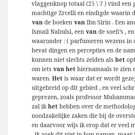
vlaggenknop totaal (25 \ 7 ) vind een 
machtige Zrcelli en eindigde waarin 
van
de boeken
van
Ibn Sirin . Een an
Ismail Nabulsi, een
van
de soefi’s , en
waaronder : ( parfumeren wezens in 
bevat dingen en percepties en de n
kunnen niet slechts zelden als
het
op
om iets
van het
hiernamaals te zien 
waren.
Het
is waar dat er wordt gez
uitgebreid op dit gebied , en veel sch
geprezen, zoals professor Muhammad Qu
zal ik
het
hebben over de methodolo
noodzakelijke zaken die bij de overs
en daarvoor wijs ik erop dat er veel
, ik zoek dit niet in hun namen, maar 