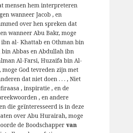
t mensen hem interpreteren
gen wanneer Jacob , en
mmed over hen spreken dat
llen wanneer Abu Bakr, moge
 ibn al- Khattab en Othman bin
h bin Abbas en Abdullah ibn
lman Al-Farsi, Huzaifa bin Al-
, moge God tevreden zijn met
deren dat niet doen . . . , Niet
firaasa , inspiratie , en de
spreekwoorden , en andere
en die geïnteresseerd is in deze
raten over Abu Hurairah, moge
k hoorde de Boodschapper
van