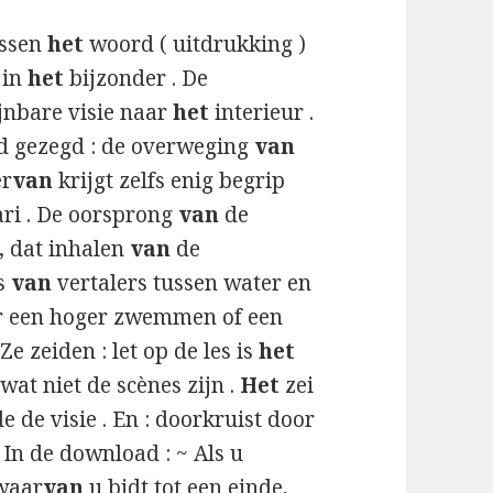
assen
het
woord ( uitdrukking )
 in
het
bijzonder . De
jnbare visie naar
het
interieur .
d gezegd : de overweging
van
er
van
krijgt zelfs enig begrip
ari . De oorsprong
van
de
 , dat inhalen
van
de
ms
van
vertalers tussen water en
 een hoger zwemmen of een
Ze zeiden : let op de les is
het
wat niet de scènes zijn .
Het
zei
e de visie . En : doorkruist door
 In de download : ~ Als u
 waar
van
u bidt tot een einde,