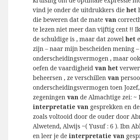
kruising om de optimale expressie m
vind je onder de uitdrukkers die
het
die beweren dat de mate
van
correcth
te lezen niet meer dan vijftig cent !! 
de schuldige is , maar dat zowel
het
e
zijn – naar mijn bescheiden mening – 
onderscheidingsvermogen , maar ook 
oefen de vaardigheid
van het
verwer
beheersen , ze verschillen
van
persoon
onderscheidingsvermogen toen Jozef
zegeningen
van
de Almachtige zei: ~ 
interpretatie van
gesprekken en d
zoals voltooid door de ouder door A
Alwetend, Alwijs ~( Yusuf : 6 ). Ibn Ab
en leer je de
interpretatie van
gespr