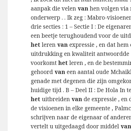
aanpak die velen
van
hen volgen via 
onderwerp . . Ik zeg : Mabro-visioene
drie secties : 1 – Sectie I : De eigenar
een beetje terughoudend voor de uitd
het
leren
van
expressie , en dat hem
uitdrukking en kwaliteit antwoordde :
voorkomt
het
leren , en de bestemmi
gehoord
van
een aantal oude Mchai
genade met degenen die zijn omgekom
huidige tijd . B – Deel II : De Hola In 
het
uitbreiden
van
de expressie , en 
de visioenen in elke gemeente , Palmch
schrijven naar de eigenaar of ander
vertelt u uitgedaagd door middel
va