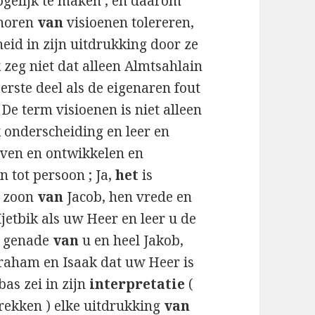
ogelijk te maken , en daarom
horen
van
visioenen tolereren,
eid in zijn uitdrukking door ze
Ik zeg niet dat alleen Almtsahlain
erste deel als de eigenaren fout
De term visioenen is niet alleen
onderscheiding en leer en
ven en ontwikkelen en
 tot persoon ; Ja,
het
is
, zoon
van
Jacob, hen vrede en
Ijetbik als uw Heer en leer u de
e genade
van
u en heel Jakob,
braham en Isaak dat uw Heer is
bas zei in zijn
interpretatie
(
ekken ) elke uitdrukking
van