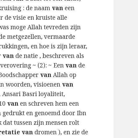
 kruising : de naam
van
een
r de visie en kruiste alle
was moge Allah tevreden zijn
de metgezellen, vermaarde
ukkingen, en hoe is zijn leraar,
r
van
de natie , beschreven als
 verovering ~ (2): ~ Een
van
de
e Boodschapper
van
Allah op
un woorden, visioenen
van
sari Basri loyaliteit,
110
van
en schreven hem een
een gedrukt en genoemd door Ibn
 dat tussen zijn mensen rolt
retatie van
dromen ), en zie de