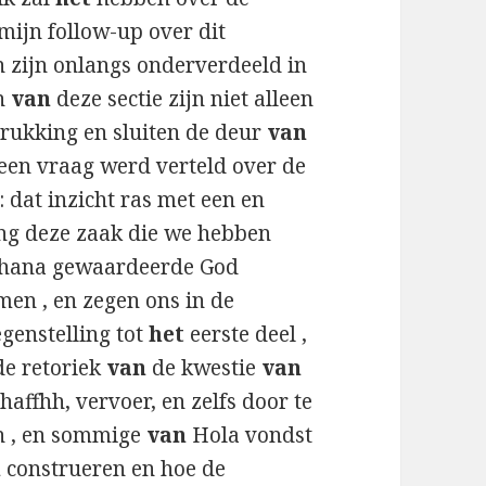
mijn follow-up over dit
n zijn onlangs onderverdeeld in
en
van
deze sectie zijn niet alleen
rukking en sluiten de deur
van
 een vraag werd verteld over de
 dat inzicht ras met een en
ng deze zaak die we hebben
khana gewaardeerde God
en , en zegen ons in de
tegenstelling tot
het
eerste deel ,
de retoriek
van
de kwestie
van
affhh, vervoer, en zelfs door te
en , en sommige
van
Hola vondst
n
construeren en hoe de