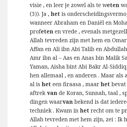
visie , en leer je zowel als te w
eten
wa
(3)). Ja ,
het
is onderscheidingsvermo
wanneer Abraham en Daniël en Moha
prof
eten
en vrede , evenals metgeze
Allah tevreden zijn met hem en Omar
Affan en Ali ibn Abi Talib en Abdulla
Amr ibn al – Aas en Anas bin Malik Sa
Yaman, Aisha bint Abi Bakr Al-Siddiq
hen allemaal , en anderen . Maar als an
al is
het
een firaasa , maar
het
bevat 
aftrek
van
de Koran, Sunnah, taal , 
dingen waar
van
bekend is dat iedere
techniek . Kwam in
het
recht om te p
Allah tevreden met hem zijn, zei : I