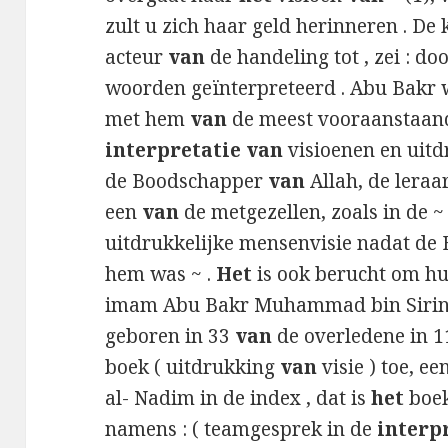
zult u zich haar geld herinneren . De
acteur
van
de handeling tot , zei : doo
woorden geïnterpreteerd . Abu Bakr 
met hem
van
de meest vooraanstaan
interpretatie van
visioenen en uitdr
de Boodschapper
van
Allah, de leraa
een
van
de metgezellen, zoals in de ~
uitdrukkelijke mensenvisie nadat d
hem was ~ .
Het
is ook berucht om h
imam Abu Bakr Muhammad bin Sirin An
geboren in 33
van
de overledene in 
boek ( uitdrukking
van
visie ) toe, 
al- Nadim in de index , dat is
het
boek
namens : ( teamgesprek in de
interp