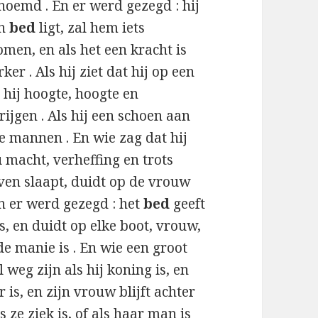
noemd . En er werd gezegd : hij
en
bed
ligt, zal hem iets
men, en als het een kracht is
ker . Als hij ziet dat hij op een
 hij hoogte, hoogte en
jgen . Als hij een schoen aan
ete mannen . En wie zag dat hij
 macht, verheffing en trots
ven slaapt, duidt op de vrouw
n er werd gezegd : het
bed
geeft
, en duidt op elke boot, vrouw,
e manie is . En wie een groot
 weg zijn als hij koning is, en
 is, en zijn vrouw blijft achter
ls ze ziek is, of als haar man is