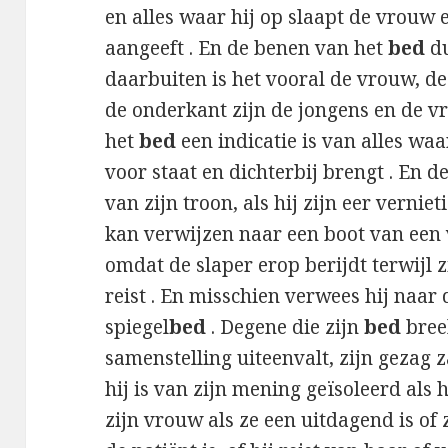
en alles waar hij op slaapt de vrouw 
aangeeft . En de benen van het
bed
du
daarbuiten is het vooral de vrouw, de
de onderkant zijn de jongens en de v
het
bed
een indicatie is van alles wa
voor staat en dichterbij brengt . En 
van zijn troon, als hij zijn eer verniet
kan verwijzen naar een boot van een 
omdat de slaper erop berijdt terwijl zi
reist . En misschien verwees hij naar d
spiegel
bed
. Degene die zijn
bed
bree
samenstelling uiteenvalt, zijn gezag za
hij is van zijn mening geïsoleerd als h
zijn vrouw als ze een uitdagend is of z