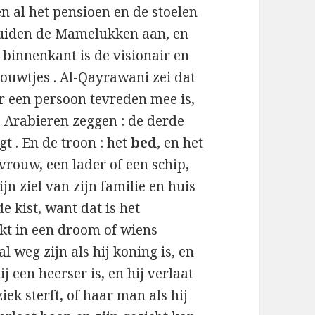
en al het pensioen en de stoelen
iden de Mamelukken aan, en
 binnenkant is de visionair en
rouwtjes . Al-Qayrawani zei dat
ar een persoon tevreden mee is,
de Arabieren zeggen : de derde
igt . En de troon : het
bed
, en het
vrouw, een lader of een schip,
jn ziel van zijn familie en huis
e kist, want dat is het
kt in een droom of wiens
l weg zijn als hij koning is, en
ij een heerser is, en hij verlaat
iek sterft, of haar man als hij