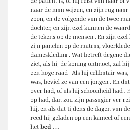
de patiënt is, of hij reist van haar of 
naar de man wijzen, en zijn rug naar
zoon, en de volgende van de twee ma
dochter, en zijn ezel kunnen de waar
de tekens op de mensen . En zijn ezel
zijn panelen op de matras, vloerkled
dameskleding . Wat betreft degene di
ziet, als hij de koning ontmoet, zal hij
een hoge raad . Als hij celibatair was
was, beviel ze van een jongen . En dat 
over had, of als hij schoonheid had . 
op had, dan zou zijn passagier ver reiz
hij, en als dat tijdens de dagen van 
reed hij geladen op een kameel of een 
het
bed
….