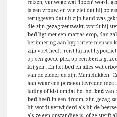
reizen, vanwege wat ‘lopen’ wordt ge
is een vrouw, en wie ziet dat hij op e
teruggeven dat uit zijn hand was geko
die zijn gezag verzwakt, wordt hij ster
bed
ligt met een matras erop, dan zal
herinnering aan hypocriete mensen kri
zijn voet heeft, reist hij met hypocri
op een goede plek op een
bed
lag, zou
krijgen . En het
bed
en alles wat erbo
van de ziener en zijn Mamelukken . E
aan waar een persoon tevreden mee is
lading of kist omdat het het
bed
van d
bed
heeft in een droom, zijn gezag zal
hij wordt verwijderd als hij de heerser
als ze een opstandige is, of ze sterft a