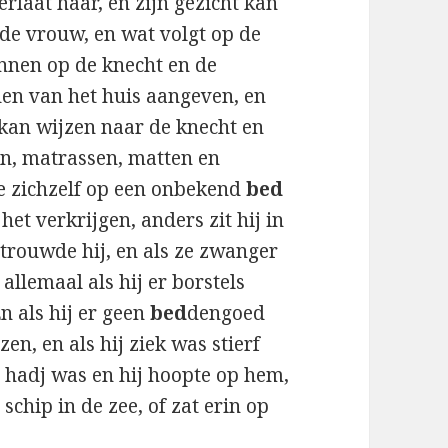
verlaat haar, en zijn gezicht kan
 de vrouw, en wat volgt op de
nnen op de knecht en de
den van het huis aangeven, en
 kan wijzen naar de knecht en
en, matrassen, matten en
e zichzelf op een onbekend
bed
 het verkrijgen, anders zit hij in
, trouwde hij, en als ze zwanger
allemaal als hij er borstels
En als hij er geen
bed
dengoed
en, en als hij ziek was stierf
de hadj was en hij hoopte op hem,
schip in de zee, of zat erin op