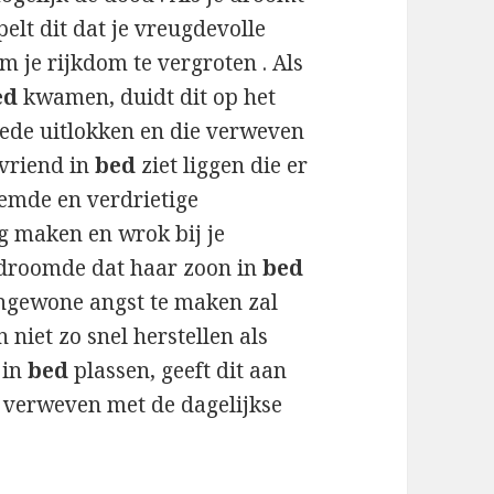
elt dit dat je vreugdevolle
 je rijkdom te vergroten . Als
ed
kwamen, duidt dit op het
oede uitlokken en die verweven
 vriend in
bed
ziet liggen die er
reemde en verdrietige
ig maken en wrok bij je
 droomde dat haar zoon in
bed
 ongewone angst te maken zal
niet zo snel herstellen als
 in
bed
plassen, geeft dit aan
al verweven met de dagelijkse