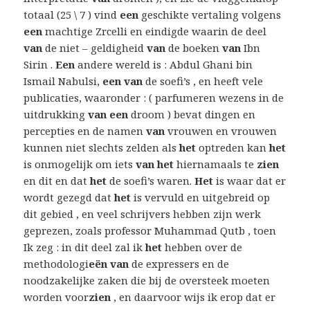
totaal (25 \ 7 ) vind
een
geschikte vertaling volgens
een
machtige Zrcelli en eindigde waarin de deel
van
de niet – geldigheid
van
de boeken
van
Ibn
Sirin .
Een
andere wereld is : Abdul Ghani bin
Ismail Nabulsi,
een van
de soefi’s , en heeft vele
publicaties, waaronder : ( parfumeren wezens in de
uitdrukking
van een
droom ) bevat dingen en
percepties en de namen
van
vrouwen en vrouwen
kunnen niet slechts zelden als
het
optreden kan
het
is onmogelijk om iets
van het
hiernamaals te
zien
en dit en dat
het
de soefi’s waren.
Het
is waar dat er
wordt gezegd dat
het
is vervuld en uitgebreid op
dit gebied , en veel schrijvers hebben zijn werk
geprezen, zoals professor Muhammad Qutb , toen
Ik zeg : in dit deel zal ik
het
hebben over de
methodologi
eën van
de expressers en de
noodzakelijke zaken die bij de oversteek moeten
worden voor
zien
, en daarvoor wijs ik erop dat er