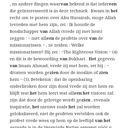
, en andere dingen waar
van
bekend is dat ieder
een
die geïnteresseerd is in deze techniek . Kwam in
het
recht om te praten over Abu Hurairah, moge Allah
tevreden met hem zijn, zei : Ik hoorde de
Boodschapper
van
Allah (vrede zij met hem)
zeggen : ~ niet all
een
de profetie over
van
de
missionarissen ~ , ze zeiden : Welke
missionarissen? Hij zei : ~The Righteous Vision ~ (4)
en dit is de bewoording
van
Bukhari .
Het
gegeven
van
Imam Ahmad, vrede zij met hem, zei hij : ~
dromen worden ge
zien
door de moslim of
zien
hem ~ (5). Betekenis : dat de openbaring
onderbroken door zijn dood vrede zij met hem en
blijft wat
het
hem leert wat all
een het
visioen zal
zijn dat door de gelovige wordt ge
zien
, evenals
inspiratie,
het
nieuws zoals
het
zal worden
gelokaliseerd, niet de profeten vertelden ook de
profeet vrede wees op hem op de leeftijd
van het
gezegde is in de Verenigde Naties geweest vóór u