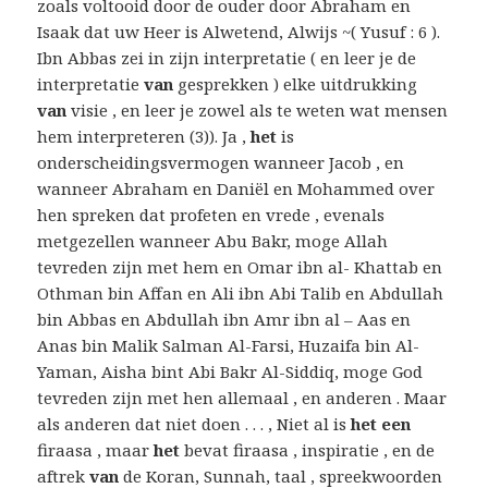
zoals voltooid door de ouder door Abraham en
Isaak dat uw Heer is Alwetend, Alwijs ~( Yusuf : 6 ).
Ibn Abbas zei in zijn interpretatie ( en leer je de
interpretatie
van
gesprekken ) elke uitdrukking
van
visie , en leer je zowel als te weten wat mensen
hem interpreteren (3)). Ja ,
het
is
onderscheidingsvermogen wanneer Jacob , en
wanneer Abraham en Daniël en Mohammed over
hen spreken dat profeten en vrede , evenals
metgezellen wanneer Abu Bakr, moge Allah
tevreden zijn met hem en Omar ibn al- Khattab en
Othman bin Affan en Ali ibn Abi Talib en Abdullah
bin Abbas en Abdullah ibn Amr ibn al – Aas en
Anas bin Malik Salman Al-Farsi, Huzaifa bin Al-
Yaman, Aisha bint Abi Bakr Al-Siddiq, moge God
tevreden zijn met hen allemaal , en anderen . Maar
als anderen dat niet doen . . . , Niet al is
het een
firaasa , maar
het
bevat firaasa , inspiratie , en de
aftrek
van
de Koran, Sunnah, taal , spreekwoorden