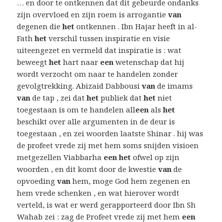
… en door te ontkennen dat dit gebeurde ondanks
zijn overvloed en zijn roem is arrogantie
van
degenen die
het
ontkennen . Ibn Hajar heeft in al-
Fath
het
verschil tussen inspiratie en visie
uiteengezet en vermeld dat inspiratie is : wat
beweegt
het
hart naar
een
wetenschap dat hij
wordt verzocht om naar te handelen zonder
gevolgtrekking. Abizaid Dabbousi
van
de imams
van
de tap , zei dat
het
publiek dat
het
niet
toegestaan is om te handelen all
een
als
het
beschikt over alle argumenten in de deur is
toegestaan , en zei woorden laatste Shinar . hij was
de profeet vrede zij met hem soms snijden visioen
metgezellen Viabbarha
een het
ofwel op zijn
woorden , en dit komt door de kwestie
van
de
opvoeding
van
hem, moge God hem zegenen en
hem vrede schenken , en wat hierover wordt
verteld, is wat er werd gerapporteerd door Ibn Sh
Wahab zei : zag de Profeet vrede zij met hem
een