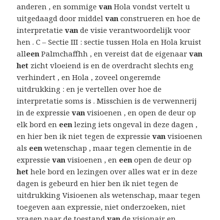
anderen , en sommige
van
Hola vondst vertelt u
uitgedaagd door middel
van
construeren en hoe de
interpretatie
van
de visie verantwoordelijk voor
hen . C – Sectie III : sectie tussen Hola en Hola kruist
all
een
Palmchaffhh , en vereist dat de eigenaar
van
het
zicht vloeiend is en de overdracht slechts eng
verhindert , en Hola , zoveel ongeremde
uitdrukking : en je vertellen over hoe de
interpretatie soms is . Misschien is de verwennerij
in de expressie
van
visioenen , en open de deur op
elk bord en
een
lezing iets ongeval in deze dagen ,
en hier ben ik niet tegen de expressie
van
visioenen
als
een
wetenschap , maar tegen clementie in de
expressie
van
visioenen , en
een
open de deur op
het
hele bord en lezingen over alles wat er in deze
dagen is gebeurd en hier ben ik niet tegen de
uitdrukking Visioenen als wetenschap, maar tegen
toegeven aan expressie, niet onderzoeken, niet
vragen naar de toestand
van
de visionair en