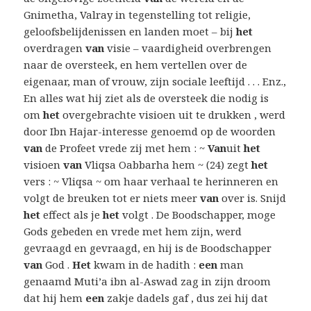
Gnimetha, Valray in tegenstelling tot religie,
geloofsbelijdenissen en landen moet – bij
het
overdragen
van
visie – vaardigheid overbrengen
naar de oversteek, en hem vertellen over de
eigenaar, man of vrouw, zijn sociale leeftijd . . . Enz.,
En alles wat hij ziet als de oversteek die nodig is
om
het
overgebrachte visioen uit te drukken , werd
door Ibn Hajar-interesse genoemd op de woorden
van
de Profeet vrede zij met hem : ~
Van
uit
het
visioen
van
Vliqsa Oabbarha hem ~ (24) zegt
het
vers : ~ Vliqsa ~ om haar verhaal te herinneren en
volgt de breuken tot er niets meer
van
over is. Snijd
het
effect als je
het
volgt . De Boodschapper, moge
Gods gebeden en vrede met hem zijn, werd
gevraagd en gevraagd, en hij is de Boodschapper
van
God .
Het
kwam in de hadith :
een
man
genaamd Muti’a ibn al-Aswad zag in zijn droom
dat hij hem
een
​​zakje dadels gaf , dus zei hij dat