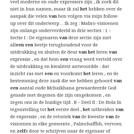
veel moderne en oude expressers zijn , ik zoek dit
niet in hun namen, maar ik zal
het
hebben over de
aanpak die velen
van
hen volgen via mijn follow-
up over dit onderwerp . . Ik zeg : Mabro-visioenen
zijn onlangs onderverdeeld in drie secties : 1 –
Sectie I : De eigenaren
van
deze sectie zijn niet
all
een een
beetje terughoudend voor de
uitdrukking en sluiten de deur
van het
leren
van
expressie , en dat hem
een
vraag werd verteld over
de uitdrukking en kwaliteit antwoordde : dat
inzicht ras met
een
en voorkomt
het
leren , en de
bestemming deze zaak die we hebben gehoord
van
een
aantal oude Mchaikhana gewaardeerde God
genade met degenen die zijn omgekomen , en
zegen ons in de huidige tijd . B – Deel II : De Hola In
tegenstelling tot
het
eerste deel ,
het
uitbreiden
van
de expressie , en de retoriek
van
de kwestie
van
de
visioenen in elke gemeente , Palmchaffhh, vervoer,
en
zelf
s door te schrijven naar de eigenaar of