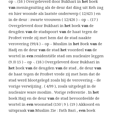
op -. (16 ) Overgeleverd door Bukhari in
het
boek
van
meningsuiting als de deur dat ding uit Keh zag
en hier woonde als laatste onderwerp ( 12/425 ) en
in de deur : zwarte vrouwen ( 12/426 ) – op -. (17 )
Overgeleverd door Bukhari in
het
boek
van
de
deugden
van
de stadspoort
van
de haat tegen de
Profeet vrede zij met hem dat de stad naakte
verovering (99/4 ) – op – Muslim in
het
Boek
van
de
Hadj en de deur
van
de stad
het
voordeel
van
de
wortel in
een
residentiële stad om nucleaire leggen
(9 /0 15 ) – op -. (18 ) Overgeleverd door Bukhari in
het
boek
van
de deugden
van
de stad , de deur
van
de haat tegen de Profeet vrede zij met hem dat de
stad werd blootgelegd zoals bij de verovering – de
vorige verwijzing . ( 4/99 ), zoals uitgelegd in de
nucleaire ware moslim . Vorige referentie . In
het
boek Hajj en de deur
van
de stad bevoordeelde de
wortel in
een
woonstad (150 \ 9 ). (19 ) Akkoord en
uitspraak
van
Muslim Zie : Fath Bari ,
een
boek