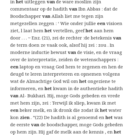
in
het
uitleggen
van
de ware moslim zijn
commentaar op de hadith
van
Ibn Abbas : dat de
Boodschapper
van
Allah liet me tegen zijn
metgezellen zeggen : ‘ Wie onder jullie
een
visioen
ziet, l laat hem
het
vertellen, geef
het
aan hem
door . . . ~ Enz. (21), zei de rechter :de betekenis
van
de term doen ze vaak ook, alsof hij zei : zou . In
moderne inductie bewust
van
de visie, en de vraag
over de interpretatie, zeiden de wetenschappers :
een
laptop en vraag God hem te zegenen en hen de
deugd te leren interpreteren en opnemen volgens
wat de Almachtige God wil om
het
ongeziene te
informeren, en
het
kwam in de authentieke hadith
van
Al- Bukhari. Hij, moge Gods gebeden en vrede
met hem zijn, zei : Terwijl ik sliep, kwam ik met
een
beker melk, en ik dronk die zodat ik
het
water
kon
zien
. ”(22) De hadith is al genoemd en
het
was
de eerste
van
de boodschapper, moge Gods gebeden
op hem zijn. Hij gaf de melk aan de kennis , en
het