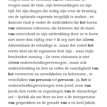
vragen naar de visie, zijn bewoordingen en zijn
tijd. Dit zijn dingen die nodig zijn voor de kruising
om de optimale expressie mogelijk te maken , en
daarom vind je onder de uitdrukkers die
het
horen
van
visioenen tolereren, die beweren dat de mate
van
correctheid in zijn uitdrukking door ze te lezen
niet meer dan vijftig cent !! Ik zeg niet dat all
een
Almtsahlain de schuldige is , maar dat zowel
het
eerste deel als de eigenaren fout zijn – naar mijn
bescheiden mening – De term visioenen is niet
all
een
onderscheidingsvermogen , maar ook
onderscheiding en leer en oefen de vaardigheid
van
het
verwerven en ontwikkelen en beheersen , ze
verschillen
van persoon
tot
persoon
; Ja,
het
is
onderscheidingsvermogen toen Jozef, zoon
van
Jacob, hen vrede en zegeningen
van
de Almachtige
zei: ~ Ijetbik als uw Heer en leer u de interpretatie
van
gesprekken en de genade
van
u en heel Jakob,