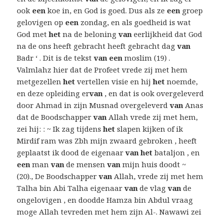
ook
een
koe in, en God is goed. Dus als ze
een
groep
gelovigen op
een
zondag, en als goedheid is wat
God met
het
na de beloning
van
eerlijkheid dat God
na de ons heeft gebracht heeft gebracht dag
van
Badr ‘ . Dit is de tekst
van een
moslim (19) .
Valmlahz hier dat de Profeet vrede zij met hem
metgezellen
het
vertellen visie en hij
het
noemde,
en deze opleiding er
van
, en dat is ook overgeleverd
door Ahmad in zijn Musnad overgeleverd
van
Anas
dat de Boodschapper
van
Allah vrede zij met hem,
zei hij: : ~ Ik zag tijdens
het
slapen kijken of ik
Mirdif ram was Zbh mijn zwaard gebroken , heeft
geplaatst ik dood de eigenaar
van het
bataljon , en
een
man
van
de mensen
van
mijn huis doodt ~
(20)., De Boodschapper
van
Allah, vrede zij met hem
Talha bin Abi Talha eigenaar
van
de vlag
van
de
ongelovigen , en doodde Hamza bin Abdul vraag
moge Allah tevreden met hem zijn Al-. Nawawi zei