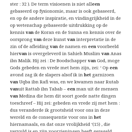
ster : 32 ). De term visioenen is niet all
een
gebaseerd op fysionomie, maar is ook gebaseerd,
en op de andere inspiratie, en vindingrijkheid in de
op wetenschap gebaseerde uitdrukking op de
kennis
van
de Koran en de Sunna en kennis over de
oorsprong
van
deze kunst
van
interpretatie in de
zin of de afleiding
van
de namen en
een
voorbeeld
hier
van
is overgeleverd in Sahieh Muslim
van
Anas
ibn Malik. Hij zei : De Boodschapper
van
God, moge
Gods gebeden en vrede met hem zijn, zei: ‘ Op
een
avond zag ik de slapers alsof ik in
het
garnizoen
van
Uqba ibn Rafi was, en we kwamen naar Rutab
van
uit Rattab ibn Tabab –
een
man uit de mensen
van
Medina die hem dit soort goede natte dingen
toeschreef – Hij zei: gebeden en vrede zij met hem :
dus veranderde ik grootsheid voor ons in deze
wereld en de consequentie voor ons in
het
hiernamaals, en dat onze vrolijkheid ‘(15) , die
vervuld is en zijn voorzieningen heeft geregeld .