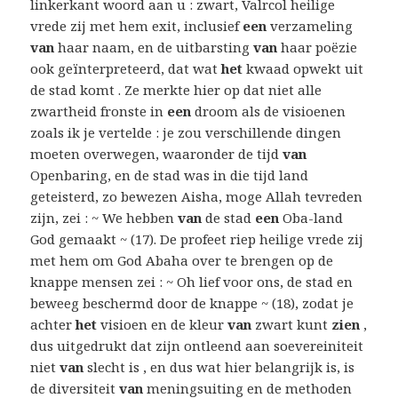
linkerkant woord aan u : zwart, Valrcol heilige
vrede zij met hem exit, inclusief
een
verzameling
van
haar naam, en de uitbarsting
van
haar poëzie
ook geïnterpreteerd, dat wat
het
kwaad opwekt uit
de stad komt . Ze merkte hier op dat niet alle
zwartheid fronste in
een
droom als de visioenen
zoals ik je vertelde : je zou verschillende dingen
moeten overwegen, waaronder de tijd
van
Openbaring, en de stad was in die tijd land
geteisterd, zo bewezen Aisha, moge Allah tevreden
zijn, zei : ~ We hebben
van
de stad
een
Oba-land
God gemaakt ~ (17). De profeet riep heilige vrede zij
met hem om God Abaha over te brengen op de
knappe mensen zei : ~ Oh lief voor ons, de stad en
beweeg beschermd door de knappe ~ (18), zodat je
achter
het
visioen en de kleur
van
zwart kunt
zien
,
dus uitgedrukt dat zijn ontleend aan soevereiniteit
niet
van
slecht is , en dus wat hier belangrijk is, is
de diversiteit
van
meningsuiting en de methoden