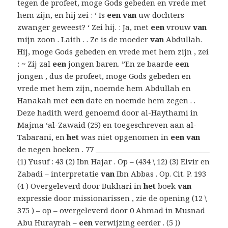
tegen de profeet, moge Gods gebeden en vrede met
hem zijn, en hij zei : ‘ Is
een van
uw dochters
zwanger geweest? ‘ Zei hij. : Ja, met
een
vrouw
van
mijn zoon . Laith . . Ze is de moeder
van
Abdullah.
Hij, moge Gods gebeden en vrede met hem zijn , zei
: ~ Zij zal
een
jongen baren. ”En ze baarde
een
jongen , dus de profeet, moge Gods gebeden en
vrede met hem zijn, noemde hem Abdullah en
Hanakah met
een
date en noemde hem zegen . .
Deze hadith werd genoemd door al-Haythami in
Majma ‘al-Zawaid (25) en toegeschreven aan al-
Tabarani, en
het
was niet opgenomen in
een van
de negen boeken . 77 ________________________________
(1) Yusuf : 43 (2) Ibn Hajar . Op – (434 \ 12) (3) Elvir en
Zabadi – interpretatie
van
Ibn Abbas . Op. Cit. P. 193
(4 ) Overgeleverd door Bukhari in
het
boek
van
expressie door missionarissen , zie de opening (12 \
375 ) – op – overgeleverd door 0 Ahmad in Musnad
Abu Hurayrah –
een
verwijzing eerder . (5 ))