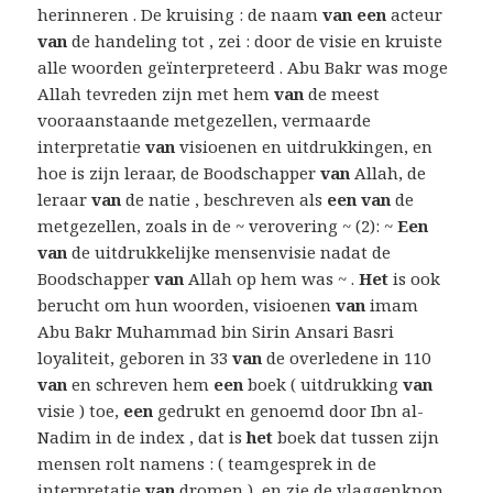
herinneren . De kruising : de naam
van een
acteur
van
de handeling tot , zei : door de visie en kruiste
alle woorden geïnterpreteerd . Abu Bakr was moge
Allah tevreden zijn met hem
van
de meest
vooraanstaande metgezellen, vermaarde
interpretatie
van
visioenen en uitdrukkingen, en
hoe is zijn leraar, de Boodschapper
van
Allah, de
leraar
van
de natie , beschreven als
een van
de
metgezellen, zoals in de ~ verovering ~ (2): ~
Een
van
de uitdrukkelijke mensenvisie nadat de
Boodschapper
van
Allah op hem was ~ .
Het
is ook
berucht om hun woorden, visioenen
van
imam
Abu Bakr Muhammad bin Sirin Ansari Basri
loyaliteit, geboren in 33
van
de overledene in 110
van
en schreven hem
een
boek ( uitdrukking
van
visie ) toe,
een
gedrukt en genoemd door Ibn al-
Nadim in de index , dat is
het
boek dat tussen zijn
mensen rolt namens : ( teamgesprek in de
interpretatie
van
dromen ), en zie de vlaggenknop