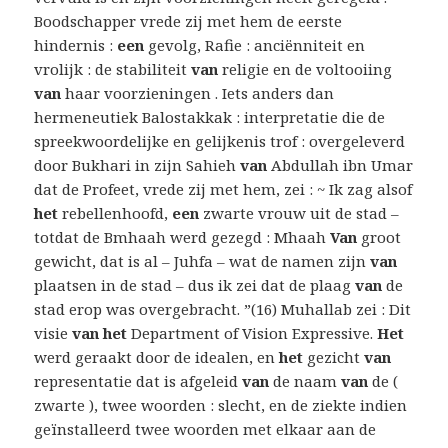
Boodschapper vrede zij met hem de eerste
hindernis :
een
gevolg, Rafie : anciënniteit en
vrolijk : de stabiliteit
van
religie en de voltooiing
van
haar voorzieningen . Iets anders dan
hermeneutiek Balostakkak : interpretatie die de
spreekwoordelijke en gelijkenis trof : overgeleverd
door Bukhari in zijn Sahieh
van
Abdullah ibn Umar
dat de Profeet, vrede zij met hem, zei : ~ Ik zag alsof
het
rebellenhoofd,
een
zwarte vrouw uit de stad –
totdat de Bmhaah werd gezegd : Mhaah
Van
groot
gewicht, dat is al – Juhfa – wat de namen zijn
van
plaatsen in de stad – dus ik zei dat de plaag
van
de
stad erop was overgebracht. ”(16) Muhallab zei : Dit
visie
van het
Department of Vision Expressive.
Het
werd geraakt door de idealen, en
het
gezicht
van
representatie dat is afgeleid
van
de naam
van
de (
zwarte ), twee woorden : slecht, en de ziekte indien
geïnstalleerd twee woorden met elkaar aan de