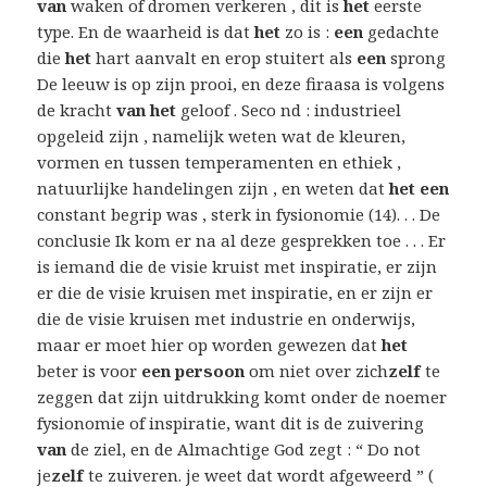
van
waken of dromen verkeren , dit is
het
eerste
type. En de waarheid is dat
het
zo is :
een
gedachte
die
het
hart aanvalt en erop stuitert als
een
sprong
De leeuw is op zijn prooi, en deze firaasa is volgens
de kracht
van het
geloof . Seco nd : industrieel
opgeleid zijn , namelijk weten wat de kleuren,
vormen en tussen temperamenten en ethiek ,
natuurlijke handelingen zijn , en weten dat
het een
constant begrip was , sterk in fysionomie (14). . . De
conclusie Ik kom er na al deze gesprekken toe . . . Er
is iemand die de visie kruist met inspiratie, er zijn
er die de visie kruisen met inspiratie, en er zijn er
die de visie kruisen met industrie en onderwijs,
maar er moet hier op worden gewezen dat
het
beter is voor
een persoon
om niet over zich
zelf
te
zeggen dat zijn uitdrukking komt onder de noemer
fysionomie of inspiratie, want dit is de zuivering
van
de ziel, en de Almachtige God zegt : “ Do not
je
zelf
te zuiveren. je weet dat wordt afgeweerd ” (