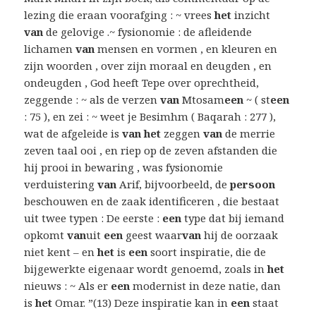
lezing die eraan voorafging : ~ vrees
het
inzicht
van
de gelovige .~ fysionomie : de afleidende
lichamen
van
mensen en vormen , en kleuren en
zijn woorden , over zijn moraal en deugden , en
ondeugden , God heeft Tepe over oprechtheid,
zeggende : ~ als de verzen
van
Mtosam
een
~ ( st
een
: 75 ), en zei : ~ weet je Besimhm ( Baqarah : 277 ),
wat de afgeleide is
van het
zeggen
van
de merrie
zeven taal ooi , en riep op de zeven afstanden die
hij prooi in bewaring , was fysionomie
verduistering
van
Arif, bijvoorbeeld, de
persoon
beschouwen en de zaak identificeren , die bestaat
uit twee typen : De eerste :
een
type dat bij iemand
opkomt
van
uit
een
geest waar
van
hij de oorzaak
niet kent – en
het
is
een
soort inspiratie, die de
bijgewerkte eigenaar wordt genoemd, zoals in
het
nieuws : ~ Als er
een
modernist in deze natie, dan
is
het
Omar. ”(13) Deze inspiratie kan in
een
staat