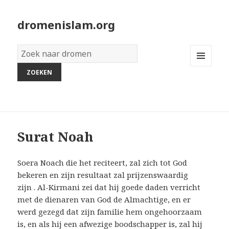
dromenislam.org
Woordenboek
van
MENU
dromen:
AND
WIDGETS
Surat Noah
Soera Noach die het reciteert, zal zich tot God
bekeren en zijn resultaat zal prijzenswaardig
zijn . Al-Kirmani zei dat hij goede daden verricht
met de dienaren van God de Almachtige, en er
werd gezegd dat zijn familie hem ongehoorzaam
is, en als hij een afwezige boodschapper is, zal hij