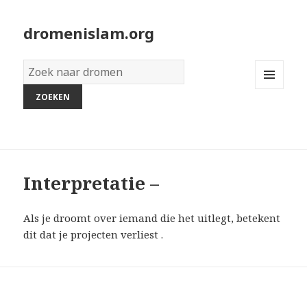
dromenislam.org
Woordenboek
van
MENU
dromen:
AND
WIDGETS
Interpretatie –
Als je droomt over iemand die het uitlegt, betekent
dit dat je projecten verliest .