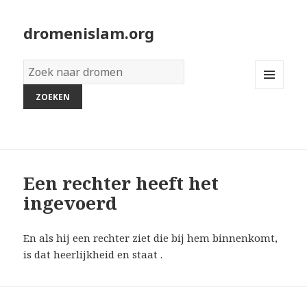
dromenislam.org
Woordenboek
van
MENU
dromen:
AND
WIDGETS
Een rechter heeft het
ingevoerd
En als hij een rechter ziet die bij hem binnenkomt,
is dat heerlijkheid en staat .