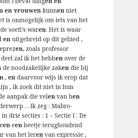
om ) bevat ding
en en
n en vrouwen
kunn
en
niet
t is onmogelijk om iets van het
de soefi’s war
en
. Het is waar
ld
en
uitgebreid op dit gebied ,
geprez
en
, zoals professor
t deel zal ik het hebb
en
over de
n
de noodzakelijke zak
en
die bij
n
,
en
daarvoor wijs ik erop dat
jn , ik zoek dit niet in hun
de aanpak die vel
en
van h
en
derwerp . . Ik zeg : Mabro-
 drie secties : 1 – Sectie I : De
le
en
e
en
beetje terughoudend
r van het ler
en
van expressie ,