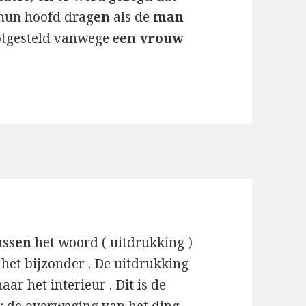
hun hoofd drag
en
als de
man
otgesteld vanwege e
en vrouw
ss
en
het woord ( uitdrukking )
n het bijzonder . De uitdrukking
aar het interieur . Dit is de