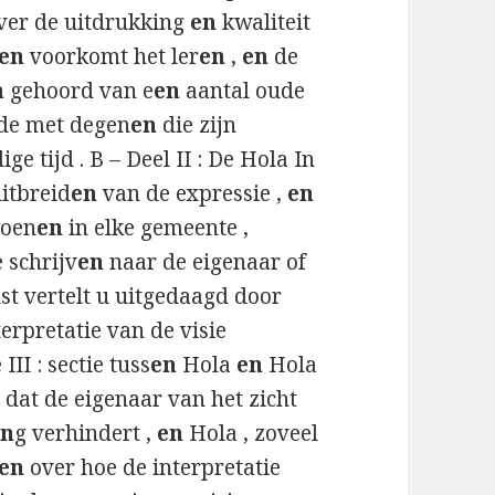
ver de uitdrukking
en
kwaliteit
 en
voorkomt het ler
en
,
en
de
n
gehoord van e
en
aantal oude
de met degen
en
die zijn
ge tijd . B – Deel II : De Hola In
uitbreid
en
van de expressie ,
en
ioen
en
in elke gemeente ,
e schrijv
en
naar de eigenaar of
t vertelt u uitgedaagd door
erpretatie van de visie
 III : sectie tuss
en
Hola
en
Hola
 dat de eigenaar van het zicht
en
g verhindert ,
en
Hola , zoveel
en
over hoe de interpretatie