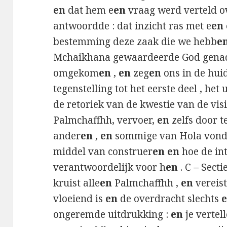
en
dat hem e
en
vraag werd verteld o
antwoordde : dat inzicht ras met e
en
bestemming deze zaak die we hebb
e
Mchaikhana gewaardeerde God gena
omgekom
en
,
en
zeg
en
ons in de huidi
tegenstelling tot het eerste deel , het 
de retoriek van de kwestie van de vis
Palmchaffhh, vervoer,
en
zelfs door t
ander
en
,
en
sommige van Hola vonds
middel van construer
en en
hoe de int
verantwoordelijk voor h
en
. C – Sectie
kruist alle
en
Palmchaffhh ,
en
vereist
vloeiend is
en
de overdracht slechts
ongeremde uitdrukking :
en
je vertell