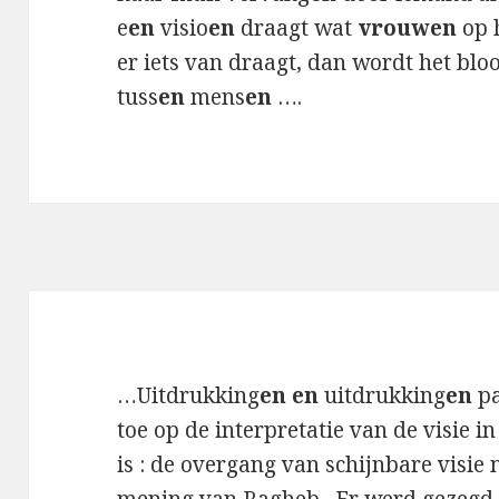
e
en
visio
en
draagt ​​wat
vrouwen
op 
er iets van draagt, dan wordt het blo
tuss
en
mens
en
….
…Uitdrukking
en en
uitdrukking
en
pa
toe op de interpretatie van de visie i
is : de overgang van schijnbare visie n