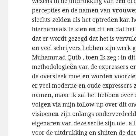
wezens in de uitdrukking van e
en
dro
percepties
en
de nam
en
van
vrouwe
slechts zeld
en
als het optred
en
kan he
hiernamaals te zi
en en
dit
en
dat het 
dat er wordt gezegd dat het is vervu
en
veel schrijvers hebb
en
zijn werk 
Muhammad Qutb , to
en
Ik zeg : in di
methodologie
ën
van de expressers
e
de oversteek moet
en
word
en
voorzi
e
er veel moderne
en
oude expressers zi
nam
en
, maar ik zal het hebb
en
over 
volg
en
via mijn follow-up over dit on
visioen
en
zijn onlangs onderverdeeld in
eigenar
en
van deze sectie zijn niet al
voor de uitdrukking
en
sluit
en
de deu