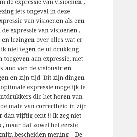
in de expressie van visioen
en
,
ezing iets ongeval in deze
xpressie van visioen
en
als e
en
 de expressie van visioen
en
,
d
en
lezing
en
over alles wat er
ik niet teg
en
de uitdrukking
n
toegev
en
aan expressie, niet
stand van de visionair
en
g
en en
zijn tijd. Dit zijn ding
en
 optimale expressie mogelijk te
itdrukkers die het hor
en
van
de mate van correctheid in zijn
 dan vijftig cent !! Ik zeg niet
 , maar dat zowel het eerste
 mijn bescheid
en
mening – De