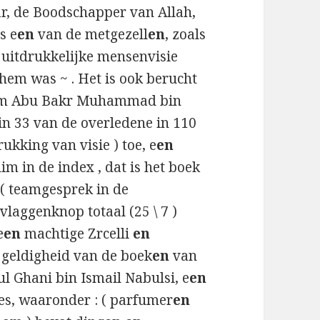
ar, de Boodschapper van Allah,
s e
en
van de metgezell
en
, zoals
uitdrukkelijke mensenvisie
hem was ~ . Het is ook berucht
m Abu Bakr Muhammad bin
in 33 van de overledene in 110
ukking van visie ) toe, e
en
m in de index , dat is het boek
 ( teamgesprek in de
vlaggenknop totaal (25 \ 7 )
e
en
machtige Zrcelli
en
– geldigheid van de boek
en
van
l Ghani bin Ismail Nabulsi, e
en
ies, waaronder : ( parfumer
en