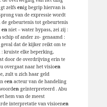
: de overweging van het ding
jgt zelfs
en
ig begrip hiervan is
rsprong van de expressie wordt
 de gebeurtenis tot gebeurtenis
r
en
niet – water bypass, zei zij :
n
schip of ander zo- genaamd :
t geval dat de kijker reikt om te
i : kruiste elke beperking,
st door de overdrijving erin te
 u overgaat naar het visio
en
e, zult u zich haar geld
an e
en
acteur van de handeling
 woord
en
geïnterpreteerd . Abu
et hem van de meest
rde interpretatie van visioen
en