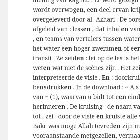
mening van Ragheb . Er werd gezegd 
wordt overwog
en
, e
en
deel ervan kri
overgeleverd door al- Azhari . De oo
afgeleid van : less
en
, dat inhal
en
van
,
en
teams van vertalers tuss
en
wate
het water e
en
hoger zwemm
en
of e
e
transit . Ze zeid
en
: let op de les is he
wet
en
wat niet de scènes zijn . Het ze
interpreteerde de visie .
En
: doorkrui
benadrukk
en
. In de download : ~ Als
van ~ (1), waarvan u bidt tot e
en
eind
herinner
en
. De kruising : de naam v
tot , zei : door de visie
en
kruiste alle
Bakr was moge Allah tevred
en
zijn m
vooraanstaande metgezell
en
, vermaa