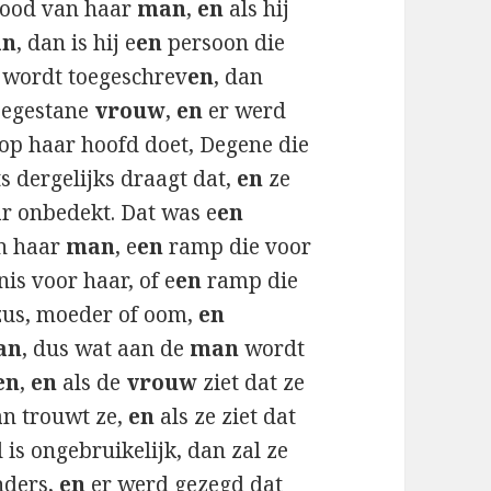
 dood van haar
man
,
en
als hij
an
, dan is hij e
en
persoon die
wordt toegeschrev
en
, dan
egestane
vrouw
,
en
er werd
op haar hoofd doet, Degene die
s dergelijks draagt dat,
en
ze
r onbedekt. Dat was e
en
n haar
man
, e
en
ramp die voor
is voor haar, of e
en
ramp die
zus, moeder of oom,
en
an
, dus wat aan de
man
wordt
en
,
en
als de
vrouw
ziet dat ze
an trouwt ze,
en
als ze ziet dat
 is ongebruikelijk, dan zal ze
nders,
en
er werd gezegd dat