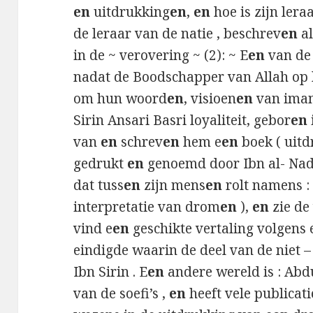
en
uitdrukking
en
,
en
hoe is zijn lera
de leraar van de natie , beschrev
en
al
in de ~ verovering ~ (2): ~ E
en
van de 
nadat de Boodschapper van Allah op 
om hun woord
en
, visioen
en
van ima
Sirin Ansari Basri loyaliteit, gebor
en
van
en
schrev
en
hem e
en
boek ( uitdr
gedrukt
en
genoemd door Ibn al- Nadi
dat tuss
en
zijn mens
en
rolt namens :
interpretatie van drom
en
),
en
zie de 
vind e
en
geschikte vertaling volgens 
eindigde waarin de deel van de niet 
Ibn Sirin . E
en
andere wereld is : Abdu
van de soefi’s ,
en
heeft vele publicat