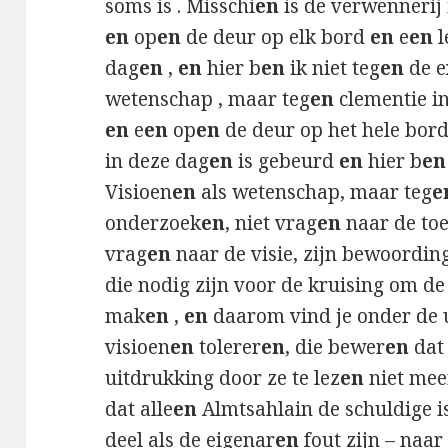
soms is . Misschi
en
is de verwennerij 
en
op
en
de deur op elk bord
en
e
en
l
dag
en
,
en
hier b
en
ik niet teg
en
de e
wetenschap , maar teg
en
clementie in
en
e
en
op
en
de deur op het hele bor
in deze dag
en
is gebeurd
en
hier b
en
Visioen
en
als wetenschap, maar teg
e
onderzoek
en
, niet vrag
en
naar de toe
vrag
en
naar de visie, zijn bewoordin
die nodig zijn voor de kruising om de
mak
en
,
en
daarom vind je onder de u
visioen
en
tolerer
en
, die bewer
en
dat 
uitdrukking door ze te lez
en
niet meer
dat alle
en
Almtsahlain de schuldige is
deel als de eigenar
en
fout zijn – naar