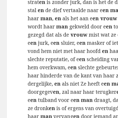
strat
en
is zonder jurk, dan is het de
stal
en
de dief vertaalde naar e
en m
haar
man
,
en
als het aan e
en vrouw
wordt haar
man
gekweld door e
en
to
gezegd dat als de
vrouw
mist wat ze 
e
en
jurk, e
en
sluier, e
en
masker of iet
vond hem niet met haar hoofd
en
haa
slechte reputatie, of e
en
scheiding va
hem overkwam, e
en
slechte gebeurten
haar hinderde van de kant van haar 
dergelijke,
en
als niet Ze heeft e
en m
doorgegev
en
, zal naar haar terugker
e
en
tulband voor e
en man
draagt, d
ze dronk
en
is of ergens van overtuigd
haar
man
vervang
en
door iemand a