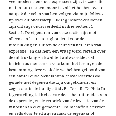
veel moderne en oude expressers zijn , ik zoek dit
niet in hun namen, maar ik zal
het
hebben over de
aanpak die velen
van
hen volgen via mijn follow-
up over dit onderwerp . . Ik zeg : Mabro-visioenen
zijn onlangs onderverdeeld in drie secties : 1 –
Sectie I : De eigenaren
van
deze sectie zijn niet
alleen een beetje terughoudend voor de
uitdrukking en sluiten de deur
van het
leren
van
expressie , en dat hem een vraag werd verteld over
de uitdrukking en kwaliteit antwoordde : dat
inzicht ras met een en voorkomt
het
leren , en de
bestemming deze zaak die we hebben gehoord
van
een aantal oude Mchaikhana gewaardeerde God
genade met degenen die zijn omgekomen , en
zegen ons in de huidige tijd . B – Deel II : De Hola In
tegenstelling tot
het
eerste deel ,
het
uitbreiden
van
de expressie , en de retoriek
van
de kwestie
van
de
visioenen in elke gemeente , Palmchaffhh, vervoer,
en zelfs door te schrijven naar de eigenaar of