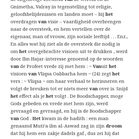
Gnimetha, Valray in tegenstelling tot religie,
geloofsbelijdenissen en landen moet – bij
het
overdragen
van
visie – vaardigheid overbrengen
naar de oversteek, en hem vertellen over de
eigenaar, man of vrouw, zijn sociale leeftijd . . . Enz.,
En alles wat hij ziet als de oversteek die nodig is
om
het
overgebrachte visioen uit te drukken , werd
door Ibn Hajar-interesse genoemd op de woorden
van
de Profeet vrede zij met hem : ~
Van
uit
het
visioen
van
Vliqsa Oabbarha hem ~ (24) zegt
het
vers : ~ Vliqsa ~ om haar verhaal te herinneren en
volgt de breuken tot er niets meer
van
over is. Snijd
het
effect als je
het
volgt . De Boodschapper, moge
Gods gebeden en vrede met hem zijn, werd
gevraagd en gevraagd, en hij is de Boodschapper
van
God .
Het
kwam in de hadith : een man
genaamd Muti’a ibn al-Aswad zag in zijn
droom
dat hij hem een ​​zakje dadels gaf , dus zei hij dat