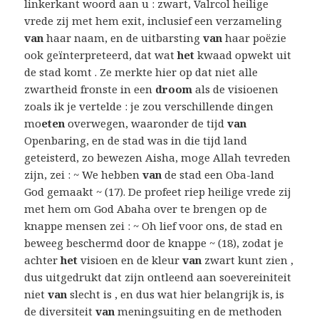
linkerkant woord aan u : zwart, Valrcol heilige
vrede zij met hem exit, inclusief een verzameling
van
haar naam, en de uitbarsting
van
haar poëzie
ook geïnterpreteerd, dat wat
het
kwaad opwekt uit
de stad komt . Ze merkte hier op dat niet alle
zwartheid fronste in een
droom
als de visioenen
zoals ik je vertelde : je zou verschillende dingen
mo
eten
overwegen, waaronder de tijd
van
Openbaring, en de stad was in die tijd land
geteisterd, zo bewezen Aisha, moge Allah tevreden
zijn, zei : ~ We hebben
van
de stad een Oba-land
God gemaakt ~ (17). De profeet riep heilige vrede zij
met hem om God Abaha over te brengen op de
knappe mensen zei : ~ Oh lief voor ons, de stad en
beweeg beschermd door de knappe ~ (18), zodat je
achter
het
visioen en de kleur
van
zwart kunt zien ,
dus uitgedrukt dat zijn ontleend aan soevereiniteit
niet
van
slecht is , en dus wat hier belangrijk is, is
de diversiteit
van
meningsuiting en de methoden