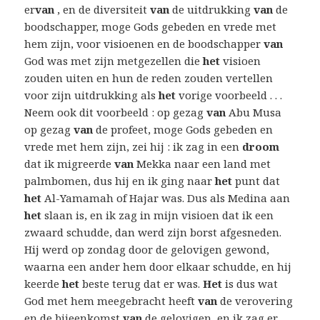
er
van
, en de diversiteit
van
de uitdrukking
van
de
boodschapper, moge Gods gebeden en vrede met
hem zijn, voor visioenen en de boodschapper
van
God was met zijn metgezellen die
het
visioen
zouden uiten en hun de reden zouden vertellen
voor zijn uitdrukking als
het
vorige voorbeeld . . .
Neem ook dit voorbeeld : op gezag
van
Abu Musa
op gezag
van
de profeet, moge Gods gebeden en
vrede met hem zijn, zei hij : ik zag in een
droom
dat ik migreerde
van
Mekka naar een land met
palmbomen, dus hij en ik ging naar
het
punt dat
het
Al-Yamamah of Hajar was. Dus als Medina aan
het
slaan is, en ik zag in mijn visioen dat ik een
zwaard schudde, dan werd zijn borst afgesneden.
Hij werd op zondag door de gelovigen gewond,
waarna een ander hem door elkaar schudde, en hij
keerde
het
beste terug dat er was.
Het
is dus wat
God met hem meegebracht heeft
van
de verovering
en de bijeenkomst
van
de gelovigen, en ik zag er