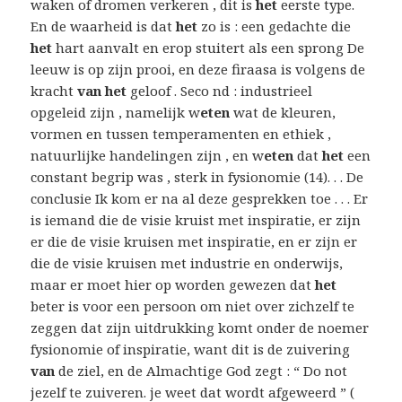
waken of dromen verkeren , dit is
het
eerste type.
En de waarheid is dat
het
zo is : een gedachte die
het
hart aanvalt en erop stuitert als een sprong De
leeuw is op zijn prooi, en deze firaasa is volgens de
kracht
van het
geloof . Seco nd : industrieel
opgeleid zijn , namelijk w
eten
wat de kleuren,
vormen en tussen temperamenten en ethiek ,
natuurlijke handelingen zijn , en w
eten
dat
het
een
constant begrip was , sterk in fysionomie (14). . . De
conclusie Ik kom er na al deze gesprekken toe . . . Er
is iemand die de visie kruist met inspiratie, er zijn
er die de visie kruisen met inspiratie, en er zijn er
die de visie kruisen met industrie en onderwijs,
maar er moet hier op worden gewezen dat
het
beter is voor een persoon om niet over zichzelf te
zeggen dat zijn uitdrukking komt onder de noemer
fysionomie of inspiratie, want dit is de zuivering
van
de ziel, en de Almachtige God zegt : “ Do not
jezelf te zuiveren. je weet dat wordt afgeweerd ” (