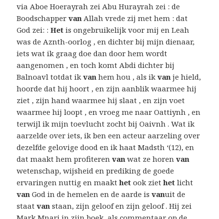
via Aboe Hoerayrah zei Abu Hurayrah zei : de
Boodschapper
van
Allah vrede zij met hem : dat
God zei: :
Het
is ongebruikelijk voor mij en Leah
was de Aznth-oorlog , en dichter bij mijn dienaar,
iets wat ik graag doe dan door hem wordt
aangenomen , en toch komt Abdi dichter bij
Balnoavl totdat ik
van
hem hou , als ik
van
je hield,
hoorde dat hij hoort , en zijn aanblik waarmee hij
ziet , zijn hand waarmee hij slaat , en zijn voet
waarmee hij loopt , en vroeg me naar Oattiynh , en
terwijl ik mijn toevlucht zocht bij Oaivnh . Wat ik
aarzelde over iets, ik ben een acteur aarzeling over
dezelfde gelovige dood en ik haat Madsth ‘(12), en
dat maakt hem profiteren
van
wat ze horen
van
wetenschap, wijsheid en prediking de goede
ervaringen nuttig en maakt
het
ook ziet
het
licht
van
God in de hemelen en de aarde is
van
uit de
staat
van
staan, zijn geloof en zijn geloof . Hij zei
Mark Mnari in zijn boek, als commentaar op de