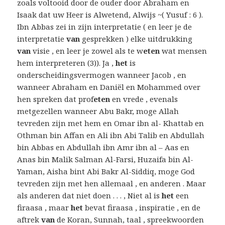
zoals voltooid door de ouder door Abraham en
Isaak dat uw Heer is Alwetend, Alwijs ~( Yusuf : 6 ).
Ibn Abbas zei in zijn interpretatie ( en leer je de
interpretatie
van
gesprekken ) elke uitdrukking
van
visie , en leer je zowel als te w
eten
wat mensen
hem interpreteren (3)). Ja ,
het
is
onderscheidingsvermogen wanneer Jacob , en
wanneer Abraham en Daniël en Mohammed over
hen spreken dat prof
eten
en vrede , evenals
metgezellen wanneer Abu Bakr, moge Allah
tevreden zijn met hem en Omar ibn al- Khattab en
Othman bin Affan en Ali ibn Abi Talib en Abdullah
bin Abbas en Abdullah ibn Amr ibn al – Aas en
Anas bin Malik Salman Al-Farsi, Huzaifa bin Al-
Yaman, Aisha bint Abi Bakr Al-Siddiq, moge God
tevreden zijn met hen allemaal , en anderen . Maar
als anderen dat niet doen . . . , Niet al is
het
een
firaasa , maar
het
bevat firaasa , inspiratie , en de
aftrek
van
de Koran, Sunnah, taal , spreekwoorden