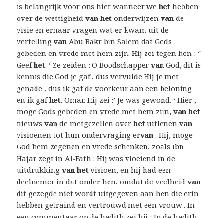
is belangrijk voor ons hier wanneer we
het
hebben
over de wettigheid
van het
onderwijzen
van
de
visie en ernaar vragen wat er kwam uit de
vertelling
van
Abu Bakr bin Salem dat Gods
gebeden en vrede met hem zijn. Hij zei tegen hen : “
Geef
het
. ‘ Ze zeiden : O Boodschapper
van
God, dit is
kennis die God je gaf , dus vervulde Hij je met
genade , dus ik gaf de voorkeur aan een beloning
en ik gaf
het
. Omar. Hij zei :’ Je was gewond. ‘ Hier ,
moge Gods gebeden en vrede met hem zijn,
van het
nieuws
van
de metgezellen over
het
uitlenen
van
visioenen tot hun ondervraging er
van
. Hij, moge
God hem zegenen en vrede schenken, zoals Ibn
Hajar zegt in Al-Fath : Hij was vloeiend in de
uitdrukking
van het
visioen, en hij had een
deelnemer in dat onder hen, omdat de veelheid
van
dit gezegde niet wordt uitgegeven aan hen die erin
hebben getraind en vertrouwd met een vrouw . In
een commentaar op de hadith zei hij : In de hadith,