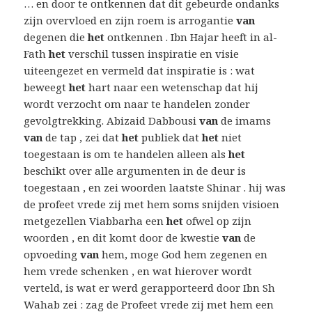
… en door te ontkennen dat dit gebeurde ondanks
zijn overvloed en zijn roem is arrogantie
van
degenen die
het
ontkennen . Ibn Hajar heeft in al-
Fath
het
verschil tussen inspiratie en visie
uiteengezet en vermeld dat inspiratie is : wat
beweegt
het
hart naar een wetenschap dat hij
wordt verzocht om naar te handelen zonder
gevolgtrekking. Abizaid Dabbousi
van
de imams
van
de tap , zei dat
het
publiek dat
het
niet
toegestaan is om te handelen alleen als
het
beschikt over alle argumenten in de deur is
toegestaan , en zei woorden laatste Shinar . hij was
de profeet vrede zij met hem soms snijden visioen
metgezellen Viabbarha een
het
ofwel op zijn
woorden , en dit komt door de kwestie
van
de
opvoeding
van
hem, moge God hem zegenen en
hem vrede schenken , en wat hierover wordt
verteld, is wat er werd gerapporteerd door Ibn Sh
Wahab zei : zag de Profeet vrede zij met hem een