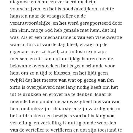
diagnose en hem een ​​verkeerd medicijn
voorschrijven, en
het
is noodzakelijk om niet te
haasten naar de vraagsteller en de
verantwoordelijke, en
het
werd gerapporteerd door
Ibn Sirin, moge God heb genade met hem, dat hij
was. Als er een mechanisme is
van
een visiekwestie
waarin hij vol
van
de dag bleef, vraagt ​​hij de
eigenaar over zichzelf, zijn industrie en zijn
mensen, en dit kan natuurlijk gebeuren met de
bekwame oversteek en
het
is geen schande voor
hem om zo’n tijd te blussen, en
het
lijdt geen
twijfel dat
het
meeste
van
wat op gezag
van
Ibn
Sirin is overgeleverd niet lang nodig heeft om
het
uit te drukken en erover na te denken. Maar ik
noemde hem omdat de aanwezigheid hier
van van
hem ondanks zijn schaarste en zijn vaardigheid in
het
uitdrukken een bewijs is
van het
belang
van
vertelling, en vertelling is nuttig om de woorden
van
de verteller te verifiëren en om zijn toestand te