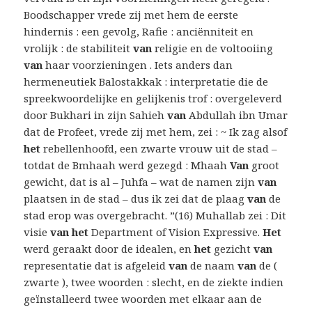
Boodschapper vrede zij met hem de eerste
hindernis : een gevolg, Rafie : anciënniteit en
vrolijk : de stabiliteit
van
religie en de voltooiing
van
haar voorzieningen . Iets anders dan
hermeneutiek Balostakkak : interpretatie die de
spreekwoordelijke en gelijkenis trof : overgeleverd
door Bukhari in zijn Sahieh
van
Abdullah ibn Umar
dat de Profeet, vrede zij met hem, zei : ~ Ik zag alsof
het
rebellenhoofd, een zwarte vrouw uit de stad –
totdat de Bmhaah werd gezegd : Mhaah
Van
groot
gewicht, dat is al – Juhfa – wat de namen zijn
van
plaatsen in de stad – dus ik zei dat de plaag
van
de
stad erop was overgebracht. ”(16) Muhallab zei : Dit
visie
van het
Department of Vision Expressive.
Het
werd geraakt door de idealen, en
het
gezicht
van
representatie dat is afgeleid
van
de naam
van
de (
zwarte ), twee woorden : slecht, en de ziekte indien
geïnstalleerd twee woorden met elkaar aan de