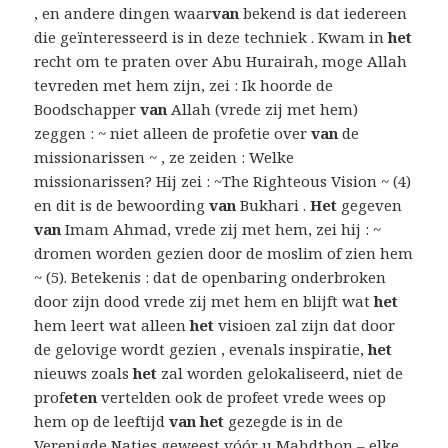
, en andere dingen waar
van
bekend is dat iedereen
die geïnteresseerd is in deze techniek . Kwam in
het
recht om te praten over Abu Hurairah, moge Allah
tevreden met hem zijn, zei : Ik hoorde de
Boodschapper
van
Allah (vrede zij met hem)
zeggen : ~ niet alleen de profetie over
van
de
missionarissen ~ , ze zeiden : Welke
missionarissen? Hij zei : ~The Righteous Vision ~ (4)
en dit is de bewoording
van
Bukhari .
Het
gegeven
van
Imam Ahmad, vrede zij met hem, zei hij : ~
dromen worden gezien door de moslim of zien hem
~ (5). Betekenis : dat de openbaring onderbroken
door zijn dood vrede zij met hem en blijft wat
het
hem leert wat alleen
het
visioen zal zijn dat door
de gelovige wordt gezien , evenals inspiratie,
het
nieuws zoals
het
zal worden gelokaliseerd, niet de
prof
eten
vertelden ook de profeet vrede wees op
hem op de leeftijd
van het
gezegde is in de
Verenigde Naties geweest vóór u Mahdthon – elke