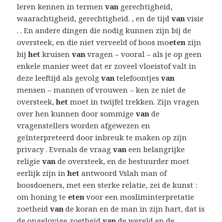
leren kennen in termen
van
gerechtigheid,
waarachtigheid, gerechtigheid. , en de tijd
van
visie
. . En andere dingen die nodig kunnen zijn bij de
oversteek, en die niet verveeld of boos mo
eten
zijn
bij
het
kruisen
van
vragen – vooral – als je op geen
enkele manier weet dat er zoveel vloeistof valt in
deze leeftijd als gevolg
van
telefoontjes
van
mensen – mannen of vrouwen – ken ze niet de
oversteek,
het
moet in twijfel trekken. Zijn vragen
over hen kunnen door sommige
van
de
vragenstellers worden afgewezen en
geïnterpreteerd door inbreuk te maken op zijn
privacy . Evenals de vraag
van
een belangrijke
religie
van
de oversteek, en de bestuurder moet
eerlijk zijn in
het
antwoord Vslah man of
boosdoeners, met een sterke relatie, zei de kunst :
om honing te
eten
voor een mosliminterpretatie
zoetheid
van
de koran en de man in zijn hart, dat is
de ongelovige zoetheid
van
de wereld en de