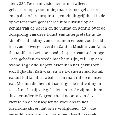
ster : 32 ). De term visioenen is niet alleen
gebaseerd op fysionomie, maar is ook gebaseerd,
en op de andere inspiratie, en vindingrijkheid in de
op wetenschap gebaseerde uitdrukking op de
kennis
van
de Koran en de Sunna en kennis over de
oorsprong
van
deze kunst
van
interpretatie in de
zin of de afleiding
van
de namen en een voorbeeld
hier
van
is overgeleverd in Sahieh Muslim
van
Anas
ibn Malik. Hij zei : De Boodschapper
van
God, moge
Gods gebeden en vrede met hem zijn, zei: ‘ Op een
avond zag ik de slapers alsof ik in
het
garnizoen
van
Uqba ibn Rafi was, en we kwamen naar Rutab
van
uit Rattab ibn Tabab – een man uit de mensen
van
Medina die hem dit soort goede natte dingen
toeschreef – Hij zei: gebeden en vrede zij met hem :
dus veranderde ik grootsheid voor ons in deze
wereld en de consequentie voor ons in
het
hiernamaals, en dat onze vrolijkheid ‘(15) , die
vervuld is en zijn voorzieningen heeft geregeld .