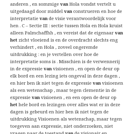
anderen , en sommige
van
Hola vondst vertelt u
uitgedaagd door middel
van
construeren en hoe de
interpretatie
van
de visie verantwoordelijk voor
hen . C – Sectie III : sectie tussen Hola en Hola kruist
alleen Palmchaffhh , en vereist dat de eigenaar
van
het
zicht vloeiend is en de overdracht slechts eng
verhindert , en Hola , zoveel ongeremde
uitdrukking : en je vertellen over hoe de
interpretatie soms is . Misschien is de verwennerij
in de expressie
van
visioenen , en open de deur op
elk bord en een lezing iets ongeval in deze dagen ,
en hier ben ik niet tegen de expressie
van
visioenen
als een wetenschap , maar tegen clementie in de
expressie
van
visioenen , en een open de deur op
het
hele bord en lezingen over alles wat er in deze
dagen is gebeurd en hier ben ik niet tegen de
uitdrukking Visioenen als wetenschap, maar tegen
toegeven aan expressie, niet onderzoeken, niet
vragen naar de toestand
van
de visionair en