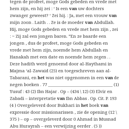
tegen de profeet, moge Gods gebeden en vrede met
hem zijn, en hij zei : ‘ Is een
van
uw dochters
zwanger geweest? ‘ Zei hij. : Ja, met een vrouw
van
mijn zoon . Laith . . Ze is de moeder
van
Abdullah.
Hij, moge Gods gebeden en vrede met hem zijn , zei
: ~ Zij zal een jongen baren. ”En ze baarde een
jongen , dus de profeet, moge Gods gebeden en
vrede met hem zijn, noemde hem Abdullah en
Hanakah met een date en noemde hem zegen . .
Deze hadith werd genoemd door al-Haythami in
Majma ‘al-Zawaid (25) en toegeschreven aan al-
Tabarani, en
het
was niet opgenomen in een
van
de
negen boeken . 77 ________________________________ (1)
Yusuf : 43 (2) Ibn Hajar . Op – (434 \ 12) (3) Elvir en
Zabadi – interpretatie
van
Ibn Abbas . Op. Cit. P. 193
(4 ) Overgeleverd door Bukhari in
het
boek
van
expressie door missionarissen , zie de opening (12 \
375 ) – op – overgeleverd door 0 Ahmad in Musnad
Abu Hurayrah – een verwijzing eerder . (5 ))