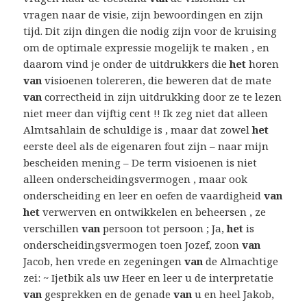
vragen naar de visie, zijn bewoordingen en zijn
tijd. Dit zijn dingen die nodig zijn voor de kruising
om de optimale expressie mogelijk te maken , en
daarom vind je onder de uitdrukkers die
het
horen
van
visioenen tolereren, die beweren dat de mate
van
correctheid in zijn uitdrukking door ze te lezen
niet meer dan vijftig cent !! Ik zeg niet dat alleen
Almtsahlain de schuldige is , maar dat zowel
het
eerste deel als de eigenaren fout zijn – naar mijn
bescheiden mening – De term visioenen is niet
alleen onderscheidingsvermogen , maar ook
onderscheiding en leer en oefen de vaardigheid
van
het
verwerven en ontwikkelen en beheersen , ze
verschillen
van
persoon tot persoon ; Ja,
het
is
onderscheidingsvermogen toen Jozef, zoon
van
Jacob, hen vrede en zegeningen
van
de Almachtige
zei: ~ Ijetbik als uw Heer en leer u de interpretatie
van
gesprekken en de genade
van
u en heel Jakob,