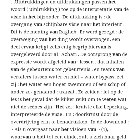
…Uitdrukkingen en uitdrukkingen passen
het
woord ( uitdrukking ) toe op de interpretatie
van
de
visie in
het
bijzonder . De uitdrukking is : de
overgang
van
schijnbare visie naar
het
interieur .
Dit is de mening
van
Ragheb . Er werd gezegd : de
overweging
van het
ding wordt overwogen, een
deel er
van
krijgt zelfs enig begrip hier
van
is
overgeleverd door al- Azhari . De oorsprong
van
de
expressie wordt afgeleid
van
: lessen , dat inhalen
van
de gebeurtenis tot gebeurtenis , en teams
van
vertalers tussen water en niet – water bypass, zei
zij :
het
water een hoger zwemmen of een schip of
ander zo- genaamd : transit . Ze zeiden : let op de
les is
het
geval dat de kijker reikt om te w
eten
wat
niet de scènes zijn .
Het
zei : kruiste elke beperking,
interpreteerde de visie . En : doorkruist door de
overdrijving erin te benadrukken . In de download :
~ Als u overgaat naar
het
visioen
van
~ (1),
waar
van
u bidt tot een einde, zult u zich haar geld