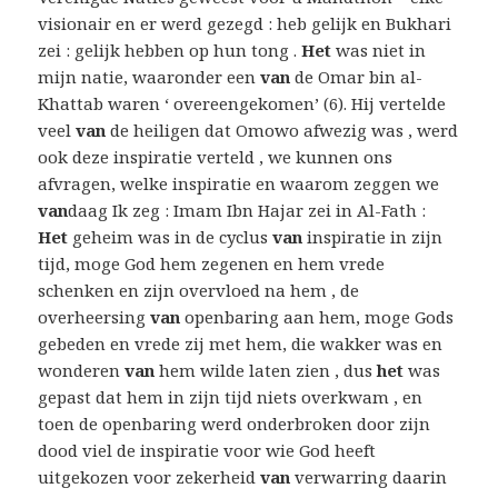
visionair en er werd gezegd : heb gelijk en Bukhari
zei : gelijk hebben op hun tong .
Het
was niet in
mijn natie, waaronder een
van
de Omar bin al-
Khattab waren ‘ overeengekomen’ (6). Hij vertelde
veel
van
de heiligen dat Omowo afwezig was , werd
ook deze inspiratie verteld , we kunnen ons
afvragen, welke inspiratie en waarom zeggen we
van
daag Ik zeg : Imam Ibn Hajar zei in Al-Fath :
Het
geheim was in de cyclus
van
inspiratie in zijn
tijd, moge God hem zegenen en hem vrede
schenken en zijn overvloed na hem , de
overheersing
van
openbaring aan hem, moge Gods
gebeden en vrede zij met hem, die wakker was en
wonderen
van
hem wilde laten zien , dus
het
was
gepast dat hem in zijn tijd niets overkwam , en
toen de openbaring werd onderbroken door zijn
dood viel de inspiratie voor wie God heeft
uitgekozen voor zekerheid
van
verwarring daarin