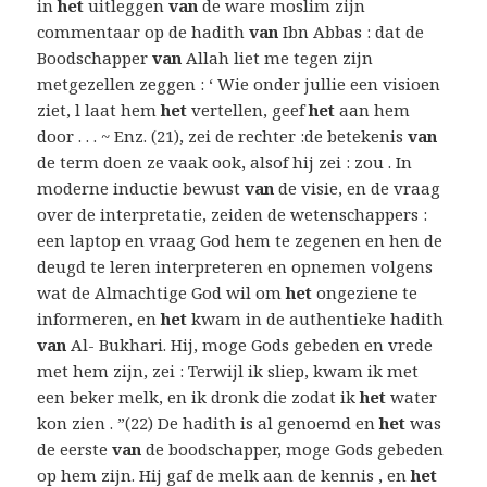
in
het
uitleggen
van
de ware moslim zijn
commentaar op de hadith
van
Ibn Abbas : dat de
Boodschapper
van
Allah liet me tegen zijn
metgezellen zeggen : ‘ Wie onder jullie een visioen
ziet, l laat hem
het
vertellen, geef
het
aan hem
door . . . ~ Enz. (21), zei de rechter :de betekenis
van
de term doen ze vaak ook, alsof hij zei : zou . In
moderne inductie bewust
van
de visie, en de vraag
over de interpretatie, zeiden de wetenschappers :
een laptop en vraag God hem te zegenen en hen de
deugd te leren interpreteren en opnemen volgens
wat de Almachtige God wil om
het
ongeziene te
informeren, en
het
kwam in de authentieke hadith
van
Al- Bukhari. Hij, moge Gods gebeden en vrede
met hem zijn, zei : Terwijl ik sliep, kwam ik met
een beker melk, en ik dronk die zodat ik
het
water
kon zien . ”(22) De hadith is al genoemd en
het
was
de eerste
van
de boodschapper, moge Gods gebeden
op hem zijn. Hij gaf de melk aan de kennis , en
het