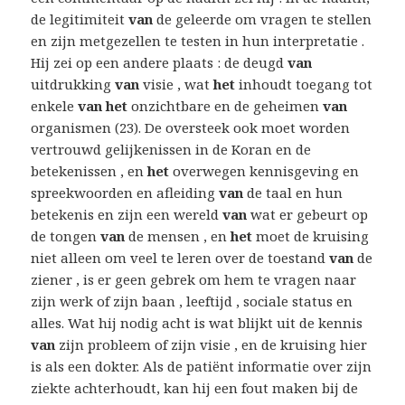
de legitimiteit
van
de geleerde om vragen te stellen
en zijn metgezellen te testen in hun interpretatie .
Hij zei op een andere plaats : de deugd
van
uitdrukking
van
visie , wat
het
inhoudt toegang tot
enkele
van het
onzichtbare en de geheimen
van
organismen (23). De oversteek ook moet worden
vertrouwd gelijkenissen in de Koran en de
betekenissen , en
het
overwegen kennisgeving en
spreekwoorden en afleiding
van
de taal en hun
betekenis en zijn een wereld
van
wat er gebeurt op
de tongen
van
de mensen , en
het
moet de kruising
niet alleen om veel te leren over de toestand
van
de
ziener , is er geen gebrek om hem te vragen naar
zijn werk of zijn baan , leeftijd , sociale status en
alles. Wat hij nodig acht is wat blijkt uit de kennis
van
zijn probleem of zijn visie , en de kruising hier
is als een dokter. Als de patiënt informatie over zijn
ziekte achterhoudt, kan hij een fout maken bij de