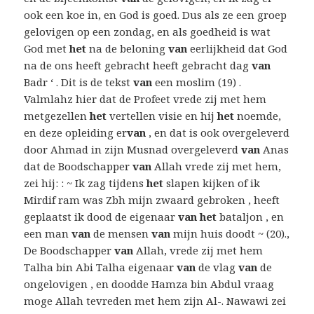
ook een koe in, en God is goed. Dus als ze een groep
gelovigen op een zondag, en als goedheid is wat
God met
het
na de beloning
van
eerlijkheid dat God
na de ons heeft gebracht heeft gebracht dag
van
Badr ‘ . Dit is de tekst
van
een moslim (19) .
Valmlahz hier dat de Profeet vrede zij met hem
metgezellen
het
vertellen visie en hij
het
noemde,
en deze opleiding er
van
, en dat is ook overgeleverd
door Ahmad in zijn Musnad overgeleverd
van
Anas
dat de Boodschapper
van
Allah vrede zij met hem,
zei hij: : ~ Ik zag tijdens
het
slapen kijken of ik
Mirdif ram was Zbh mijn zwaard gebroken , heeft
geplaatst ik dood de eigenaar
van het
bataljon , en
een man
van
de mensen
van
mijn huis doodt ~ (20).,
De Boodschapper
van
Allah, vrede zij met hem
Talha bin Abi Talha eigenaar
van
de vlag
van
de
ongelovigen , en doodde Hamza bin Abdul vraag
moge Allah tevreden met hem zijn Al-. Nawawi zei