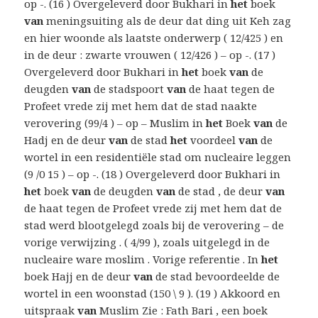
op -. (16 ) Overgeleverd door Bukhari in
het
boek
van
meningsuiting als de deur dat ding uit Keh zag
en hier woonde als laatste onderwerp ( 12/425 ) en
in de deur : zwarte vrouwen ( 12/426 ) – op -. (17 )
Overgeleverd door Bukhari in
het
boek
van
de
deugden
van
de stadspoort
van
de haat tegen de
Profeet vrede zij met hem dat de stad naakte
verovering (99/4 ) – op – Muslim in
het
Boek
van
de
Hadj en de deur
van
de stad
het
voordeel
van
de
wortel in een residentiële stad om nucleaire leggen
(9 /0 15 ) – op -. (18 ) Overgeleverd door Bukhari in
het
boek
van
de deugden
van
de stad , de deur
van
de haat tegen de Profeet vrede zij met hem dat de
stad werd blootgelegd zoals bij de verovering – de
vorige verwijzing . ( 4/99 ), zoals uitgelegd in de
nucleaire ware moslim . Vorige referentie . In
het
boek Hajj en de deur
van
de stad bevoordeelde de
wortel in een woonstad (150 \ 9 ). (19 ) Akkoord en
uitspraak
van
Muslim Zie : Fath Bari , een boek