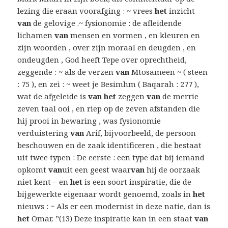
lezing die eraan voorafging : ~ vrees
het
inzicht
van
de gelovige .~ fysionomie : de afleidende
lichamen
van
mensen en vormen , en kleuren en
zijn woorden , over zijn moraal en deugden , en
ondeugden , God heeft Tepe over oprechtheid,
zeggende : ~ als de verzen
van
Mtosameen ~ ( steen
: 75 ), en zei : ~ weet je Besimhm ( Baqarah : 277 ),
wat de afgeleide is
van het
zeggen
van
de merrie
zeven taal ooi , en riep op de zeven afstanden die
hij prooi in bewaring , was fysionomie
verduistering
van
Arif, bijvoorbeeld, de persoon
beschouwen en de zaak identificeren , die bestaat
uit twee typen : De eerste : een type dat bij iemand
opkomt
van
uit een geest waar
van
hij de oorzaak
niet kent – en
het
is een soort inspiratie, die de
bijgewerkte eigenaar wordt genoemd, zoals in
het
nieuws : ~ Als er een modernist in deze natie, dan is
het
Omar. ”(13) Deze inspiratie kan in een staat
van