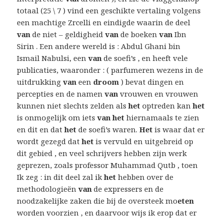
totaal (25 \ 7 ) vind een geschikte vertaling volgens
een machtige Zrcelli en eindigde waarin de deel
van
de niet – geldigheid
van
de boeken
van
Ibn
Sirin . Een andere wereld is : Abdul Ghani bin
Ismail Nabulsi, een
van
de soefi’s , en heeft vele
publicaties, waaronder : ( parfumeren wezens in de
uitdrukking
van
een
droom
) bevat dingen en
percepties en de namen
van
vrouwen en vrouwen
kunnen niet slechts zelden als
het
optreden kan
het
is onmogelijk om iets
van het
hiernamaals te zien
en dit en dat
het
de soefi’s waren.
Het
is waar dat er
wordt gezegd dat
het
is vervuld en uitgebreid op
dit gebied , en veel schrijvers hebben zijn werk
geprezen, zoals professor Muhammad Qutb , toen
Ik zeg : in dit deel zal ik
het
hebben over de
methodologieën
van
de expressers en de
noodzakelijke zaken die bij de oversteek mo
eten
worden voorzien , en daarvoor wijs ik erop dat er