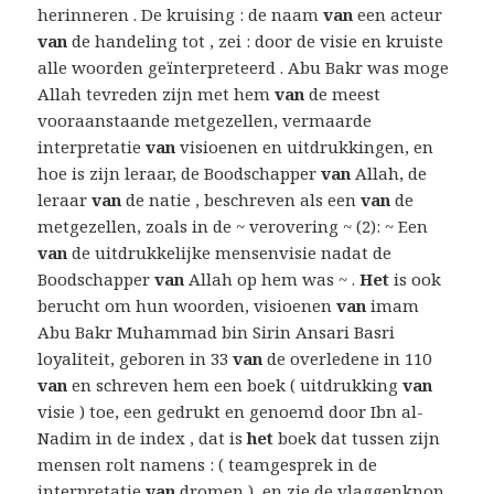
herinneren . De kruising : de naam
van
een acteur
van
de handeling tot , zei : door de visie en kruiste
alle woorden geïnterpreteerd . Abu Bakr was moge
Allah tevreden zijn met hem
van
de meest
vooraanstaande metgezellen, vermaarde
interpretatie
van
visioenen en uitdrukkingen, en
hoe is zijn leraar, de Boodschapper
van
Allah, de
leraar
van
de natie , beschreven als een
van
de
metgezellen, zoals in de ~ verovering ~ (2): ~ Een
van
de uitdrukkelijke mensenvisie nadat de
Boodschapper
van
Allah op hem was ~ .
Het
is ook
berucht om hun woorden, visioenen
van
imam
Abu Bakr Muhammad bin Sirin Ansari Basri
loyaliteit, geboren in 33
van
de overledene in 110
van
en schreven hem een boek ( uitdrukking
van
visie ) toe, een gedrukt en genoemd door Ibn al-
Nadim in de index , dat is
het
boek dat tussen zijn
mensen rolt namens : ( teamgesprek in de
interpretatie
van
dromen ), en zie de vlaggenknop