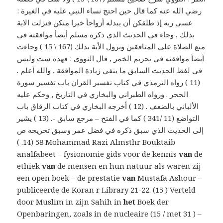
رضي الله عنه كما قال حين احتج نساء النبي عليه في الغيرة :
عسى ربه إذ طلقكن أن يبدله أزواجأ خيرا منكن فنزلت الاية
بذلك , وجاء في الحديث الذي ذكره مسلم أيضأ موافقته في
منع الصلاة على المنافقين ونزول الأية بذلك (167 \ 15 ) وجاءت
أيضأ موافقته في تحريم الخمر , قال النووي : فهذه ست وليس
في لفظ الحديث السابق ما ينفي زيادة الموافقة , والله أعلم .
(11 ) رواه الترمذي في كتاب تفسير القران باب تفسير سورة
الحجر . ورواه الطبراني والبخاري في التاريخ , وحكم عليه
الألباني بالضعف . (12 ) أخرجه البخاري في كتاب الرقاق باب
التواضع (11 /341 ) كما في الفتح – مرجع سابق -. (13 ) يشير
إلى الحديث الذي سبق ذكره في فضل عمر وسبق تخريجه ص
58 (14. ) Mohammad Razi Almsthr Bouktaib
analfabeet – fysionomie gids voor de kennis
van
de
ethiek
van
de mensen en hun natuur als waren zij
een open boek – de prestatie
van
Mustafa Ashour –
publiceerde de Koran r Library 21-22. (15 ) Verteld
door Muslim in zijn Sahih in
het
Boek der
Openbaringen, zoals in de nucleaire (15 / met 31 ) –