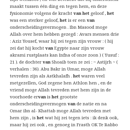
maakt tussen één ding en tegen hem, en deze
fysionomie volgens de kracht
van het
geloof ,
het
was een sterker geloof,
het
is er een
van
onderscheidingsvermogen . Ibn Masood moge
Allah over hem hebben gezegd : Avars mensen drie
: Aziz Yousef, waar hij zei tegen zijn vrouw : ( hij
zei dat hij kocht
van
Egypte naar zijn vrouw
akrami rustplaats kan Infna of onze zoon ) ( Yusuf :
21 ). de dochter
van
Shoaib toen ze zei : ~ Astijrh ~ (
verhalen : 36). Abu Bakr in Umar, moge Allah
tevreden zijn als Astkhalafh .
het
waren veel
metgezellen, God zegene hen Athlon hen , en de
vriend moge Allah tevreden met hem zijn in de
voorhoede er
van
is
het
grootste
onderscheidingsvermogen
van
de natie en na
Omar ibn al- Khattab moge Allah tevreden met
hem zijn , is
het
wat hij zei tegen iets : ik denk ook,
maar hij zei ook , en genoeg in Frasth OK Te Rabbo