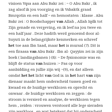
visioen Vqsa aan Abu Bakr zei : ~ O Abu Bakr , ik
zag alsof ik jou voorging en ik Vsbaktk graad
Bmrqotin en een half ~ en hemostaten : klasse . Abu
Bakr zei : O Boodschapper
van
Allah , Allah Iqdk tot
Zijn genade en vergeving, en ik leef na jou twee en
een half jaar . Deze hadith werd genoemd door al-
Suyuti in de belangrijkste kenmerken en schreef
het
toe aan Ibn Saad, maar
het
is mursal (7). Dit is
een firaasa
van
Abu Bakr . Ibn al- Qayyim zei in zijn
boek ( landingsbanen ) (8): ~ De fysionomie was en
blijft de status
van
huizen :~ Pas op voor
aanbidding en jullie zijn wij ~(9), en dat alleen
omdat
het het
licht
van
God is. in
het
hart
van
zijn
dienaar maakt hem onderscheid tussen goed en
kwaad en de huidige werklozen en oprecht en
onwaar . de huidige werklozen en zeggen : de
stroom is versierd en analyse, de werklozen tegen
hem , zeiden : vrouwen verstoord alle lege sieraden
zijn werkloos , en wat betekent dat hij onderscheid