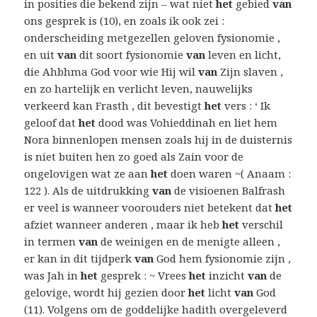
in posities die bekend zijn – wat niet
het
gebied
van
ons gesprek is (10), en zoals ik ook zei :
onderscheiding metgezellen geloven fysionomie ,
en uit
van
dit soort fysionomie
van
leven en licht,
die Ahbhma God voor wie Hij wil
van
Zijn slaven ,
en zo hartelijk en verlicht leven, nauwelijks
verkeerd kan Frasth , dit bevestigt
het
vers : ‘ Ik
geloof dat
het
dood was Vohieddinah en liet hem
Nora binnenlopen mensen zoals hij in de duisternis
is niet buiten hen zo goed als Zain voor de
ongelovigen wat ze aan
het
doen waren ~( Anaam :
122 ). Als de uitdrukking
van
de visioenen Balfrash
er veel is wanneer voorouders niet betekent dat
het
afziet wanneer anderen , maar ik heb
het
verschil
in termen
van
de weinigen en de menigte alleen ,
er kan in dit tijdperk
van
God hem fysionomie zijn ,
was Jah in
het
gesprek : ~ Vrees
het
inzicht
van
de
gelovige, wordt hij gezien door
het
licht
van
God
(11). Volgens om de goddelijke hadith overgeleverd